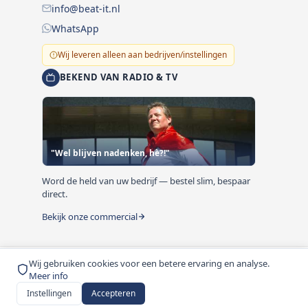
info@beat-it.nl
WhatsApp
Wij leveren alleen aan bedrijven/instellingen
BEKEND VAN RADIO & TV
"Wel blijven nadenken, hè?!"
Word de held van uw bedrijf — bestel slim, bespaar
direct.
Bekijk onze commercial
Wij gebruiken cookies voor een betere ervaring en analyse.
© 1999-2026 Beat-it.nl. Vermelde prijzen zijn excl. BTW
Meer info
tenzij anders vermeld.
Instellingen
Accepteren