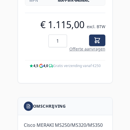
MPN
MA-PWR-640WAC
€ 1.115,00
excl. BTW
Aantal
Offerte aanvragen
4,5
·
4,0
·
Gratis verzending vanaf €250
OMSCHRIJVING
Cisco MERAKI MS250/MS320/MS350