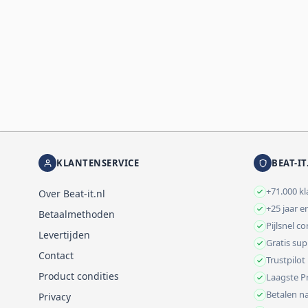
KLANTENSERVICE
BEAT-IT
+71.000 k
Over Beat-it.nl
+25 jaar e
Betaalmethoden
Pijlsnel c
Levertijden
Gratis su
Contact
Trustpilot
Product condities
Laagste Pr
Betalen na
Privacy