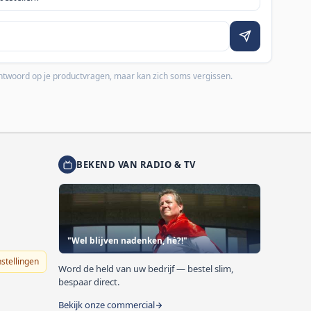
 antwoord op je productvragen, maar kan zich soms vergissen.
BEKEND VAN RADIO & TV
"Wel blijven nadenken, hè?!"
nstellingen
Word de held van uw bedrijf — bestel slim,
bespaar direct.
Bekijk onze commercial