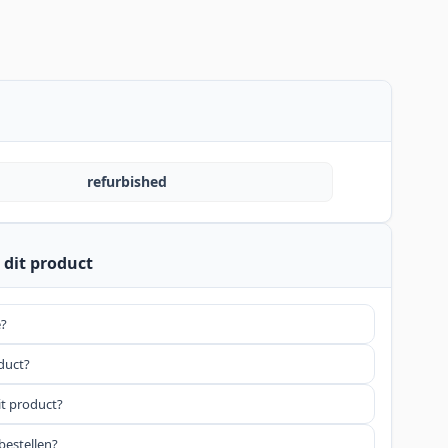
refurbished
 dit product
e?
oduct?
it product?
bestellen?