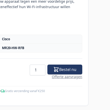
uw apparaat tegen een meer voordelige prijs,
teneffectief hun Wi-Fi-infrastructuur willen
Cisco
MR20-HW-RFB
Aantal
Bestel nu
Offerte aanvragen
0
·
Gratis verzending vanaf €250