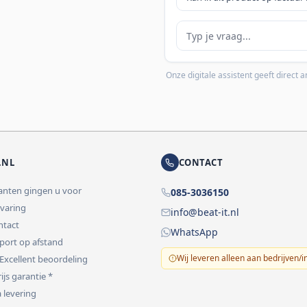
Je vraag
Onze digitale assistent geeft direct
.NL
CONTACT
lanten gingen u voor
085-3036150
rvaring
info@beat-it.nl
ontact
WhatsApp
pport op afstand
Wij leveren alleen aan bedrijven/i
 Excellent beoordeling
ijs garantie *
 levering