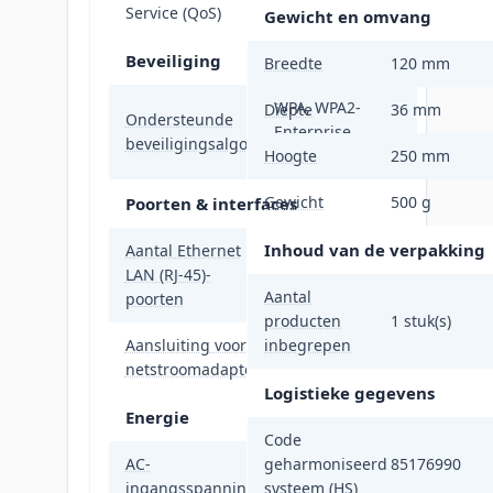
Ja
Service (QoS)
Gewicht en omvang
Beveiliging
Breedte
120 mm
WPA, WPA2-
Diepte
36 mm
Ondersteunde
Enterprise,
beveiligingsalgoritmen
Hoogte
WPA2-PSK
250 mm
Gewicht
500 g
Poorten & interfaces
Inhoud van de verpakking
Aantal Ethernet
LAN (RJ-45)-
1
Aantal
poorten
producten
1 stuk(s)
Aansluiting voor
inbegrepen
Ja
netstroomadapter
Logistieke gegevens
Energie
Code
AC-
geharmoniseerd
85176990
12 V
ingangsspanning
systeem (HS)