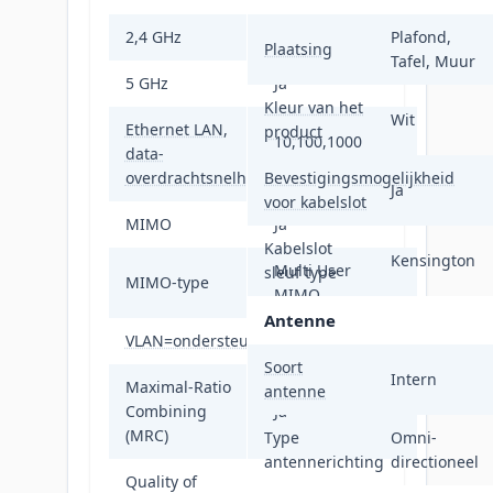
2,4 GHz
Ja
Plafond,
Plaatsing
Tafel, Muur
5 GHz
Ja
Kleur van het
Wit
Ethernet LAN,
product
10,100,1000
data-
Mbit/s
overdrachtsnelheden
Bevestigingsmogelijkheid
Ja
voor kabelslot
MIMO
Ja
Kabelslot
Kensington
Multi User
sleuf type
MIMO-type
MIMO
Antenne
VLAN=ondersteuning
Ja
Soort
Intern
Maximal-Ratio
antenne
Combining
Ja
(MRC)
Type
Omni-
antennerichting
directioneel
Quality of