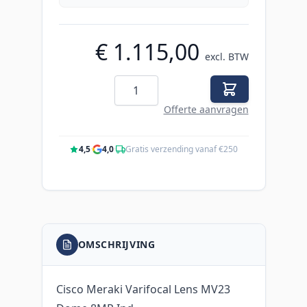
€ 1.115,00
excl. BTW
Aantal
Offerte aanvragen
4,5
·
4,0
·
Gratis verzending vanaf €250
OMSCHRIJVING
Cisco Meraki Varifocal Lens MV23