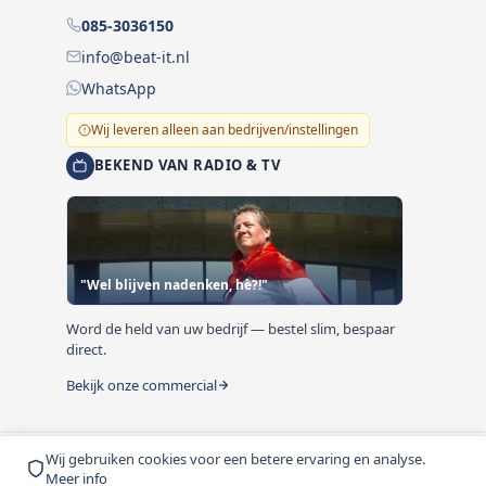
085-3036150
info@beat-it.nl
WhatsApp
Wij leveren alleen aan bedrijven/instellingen
BEKEND VAN RADIO & TV
"Wel blijven nadenken, hè?!"
Word de held van uw bedrijf — bestel slim, bespaar
direct.
Bekijk onze commercial
Wij gebruiken cookies voor een betere ervaring en analyse.
© 1999-2026 Beat-it.nl. Vermelde prijzen zijn excl. BTW
Meer info