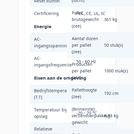
(lucht)
Reset button
Ja
Pallet
Certificering
FCC, CE, UL, IC
brutogewicht
361 kg
(zee)
Energie
Aantal dozen
AC-
100 - 240 V
per pallet
50 stuk(s)
ingangsspanning
(zee)
AC-
50 - 60 Hz
Producten
ingangsfrequentie
per pallet
1000 stuk(s)
(zee)
Eisen aan de omgeving
Pallethoogte
Bedrijfstemperatuur
192 cm
0 - 35 °C
(zee)
(T-T)
(Binnenste)
Temperatuur bij
-20 - 70 °C
verzendverpakking
6,98 kg
opslag
gewicht
Relatieve