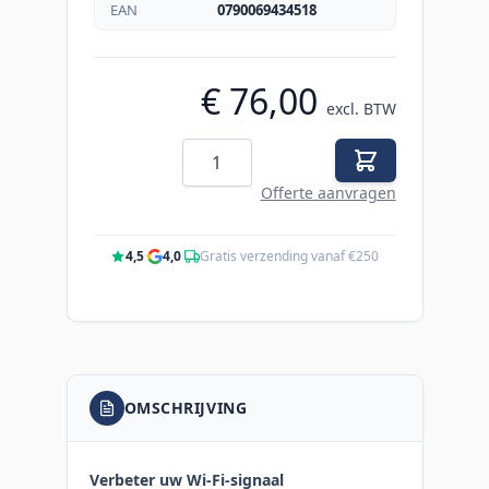
EAN
0790069434518
€ 76,00
excl. BTW
Aantal
Offerte aanvragen
4,5
·
4,0
·
Gratis verzending vanaf €250
OMSCHRIJVING
Verbeter uw Wi-Fi-signaal