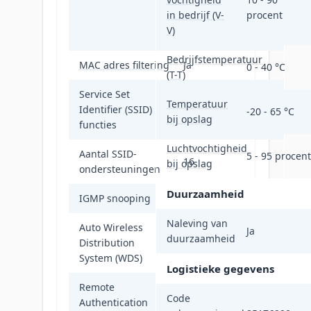
Enterprise, WPA3,
in bedrijf (V-
procent
WPA3-Enterprise,
V)
WPA3-PSK
Bedrijfstemperatuur
MAC adres filtering
Ja
0 - 40 °C
(T-T)
Service Set
SSID-broadcast,
Temperatuur
Identifier (SSID)
SSID-broadcast
-20 - 65 °C
bij opslag
functies
aan/uit
Luchtvochtigheid
Aantal SSID-
5 - 95 procent
16
bij opslag
ondersteuningen
Duurzaamheid
IGMP snooping
Ja
Naleving van
Auto Wireless
Ja
duurzaamheid
Distribution
Ja
System (WDS)
Logistieke gegevens
Remote
Code
Authentication
Ja