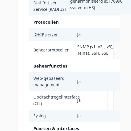
geharmoniseerd
85176990
Dial-In User
systeem (HS)
Service (RADIUS)
Protocollen
DHCP server
Ja
SNMP (v1, v2c, v3),
Beheerprotocollen
Telnet, SSH, SSL
Beheerfuncties
Web-gebaseerd
Ja
management
Opdrachtregelinterface
Ja
(CLI)
Syslog
Ja
Poorten & interfaces