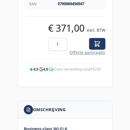
EAN
0790069456947
€ 371,00
excl. BTW
Aantal
Offerte aanvragen
4,5
·
4,0
·
Gratis verzending vanaf €250
OMSCHRIJVING
Business‑class Wi‑Fi 6.