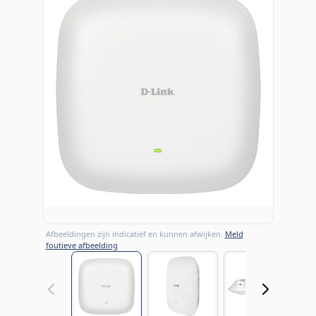
Afbeeldingen zijn indicatief en kunnen afwijken.
Meld
foutieve afbeelding
View larger image
View larger image
View large