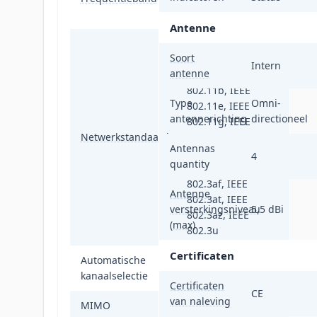
GHz
Antenne
IEEE 802.11a, IEEE
Soort
802.11ac, IEEE
Intern
antenne
802.11ax, IEEE
802.11b, IEEE
Type
Omni-
802.11e, IEEE
antennerichting
directioneel
802.11g, IEEE
Netwerkstandaard
802.11n, IEEE
Antennas
802.3, IEEE
4
quantity
802.3ab, IEEE
802.3af, IEEE
Antenne
802.3at, IEEE
versterkingsniveau
5,5 dBi
802.3az, IEEE
(max)
802.3u
Certificaten
Automatische
Ja
kanaalselectie
Certificaten
CE
van naleving
MIMO
Ja