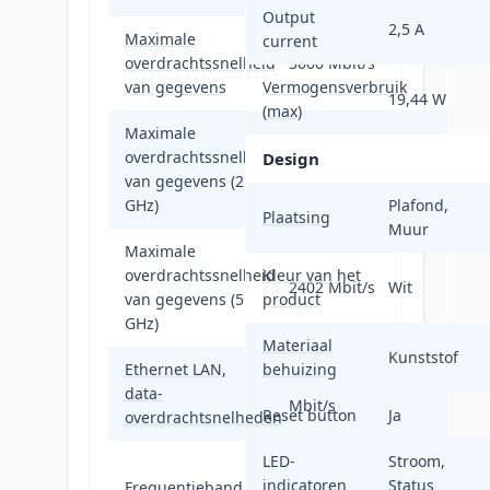
Output
2,5 A
Maximale
current
overdrachtssnelheid
3600 Mbit/s
van gegevens
Vermogensverbruik
19,44 W
(max)
Maximale
overdrachtssnelheid
Design
1147 Mbit/s
van gegevens (2.4
GHz)
Plafond,
Plaatsing
Muur
Maximale
overdrachtssnelheid
Kleur van het
2402 Mbit/s
Wit
van gegevens (5
product
GHz)
Materiaal
Kunststof
Ethernet LAN,
behuizing
10,100,1000,2500
data-
Mbit/s
Reset button
Ja
overdrachtsnelheden
LED-
Stroom,
2.4 - 2.483, 5.15 -
indicatoren
Status
Frequentieband
5.35, 5.47 - 5.85