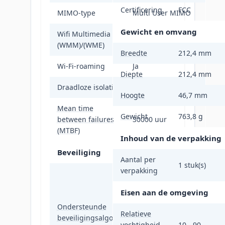
Certificering
FCC
MIMO-type
Multi User MIMO
Gewicht en omvang
Wifi Multimedia
Ja
(WMM)/(WME)
Breedte
212,4 mm
Wi-Fi-roaming
Ja
Diepte
212,4 mm
Draadloze isolatie
Ja
Hoogte
46,7 mm
Mean time
Gewicht
763,8 g
between failures
30000 uur
(MTBF)
Inhoud van de verpakking
Beveiliging
Aantal per
1 stuk(s)
verpakking
64-bit WEP, 128-bit
WEP, SSH, SSL/TLS,
Eisen aan de omgeving
WPA, WPA-
Ondersteunde
Enterprise, WPA-
Relatieve
beveiligingsalgoritmen
PSK, WPA2, WPA2-
vochtigheid
10 - 90