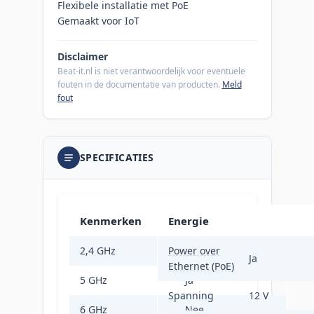
Flexibele installatie met PoE
Gemaakt voor IoT
Disclaimer
Beat-it.nl is niet verantwoordelijk voor eventuele
fouten in de documentatie van producten.
Meld
fout
SPECIFICATIES
Kenmerken
Energie
2,4 GHz
Power over
Ja
Ja
Ethernet (PoE)
5 GHz
Ja
Spanning
12 V
6 GHz
Nee