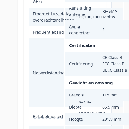
GHz)
Aansluiting
RP-SMA
Ethernet LAN, data-
antenne
10,100,1000 Mbit/s
overdrachtsnelheden
Aantal
2
Frequentieband
2.4 - 5 GHz
connectors
IEEE 802.11a, IEEE
Certificaten
802.11ac, IEEE
802.11b, IEEE
CE Class B
802.11g, IEEE
Certificering
FCC Class B
802.11n, IEEE
UL IC Class B
Netwerkstandaard
802.3ab, IEEE
802.3af, IEEE
Gewicht en omvang
802.3az, IEEE 802.3i,
Breedte
IEEE 802.3u, IEEE
115 mm
802.3x
Diepte
65,5 mm
10/100/1000Base-
Bekabelingstechnologie
Hoogte
291,9 mm
T(X)