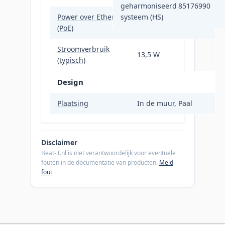
geharmoniseerd
85176990
Power over Ethernet
systeem (HS)
Ja
(PoE)
Stroomverbruik
13,5 W
(typisch)
Design
Plaatsing
In de muur, Paal
Disclaimer
Beat-it.nl is niet verantwoordelijk voor eventuele
fouten in de documentatie van producten.
Meld
fout