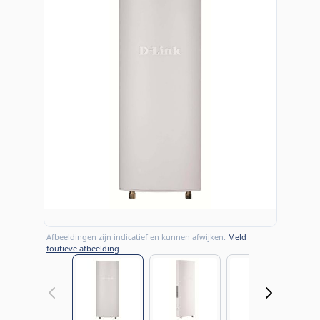
Afbeeldingen zijn indicatief en kunnen afwijken.
Meld
foutieve afbeelding
View larger image
View larger image
View large