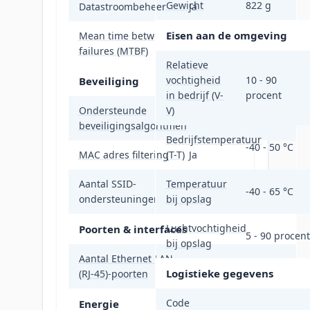
Gewicht
822 g
Datastroombeheer
Ja
Eisen aan de omgeving
Mean time between
1142136 uur
failures (MTBF)
Relatieve
vochtigheid
10 - 90
Beveiliging
in bedrijf (V-
procent
Ondersteunde
V)
AES, SSID
beveiligingsalgoritmen
Bedrijfstemperatuur
-40 - 50 °C
MAC adres filtering
(T-T)
Ja
Aantal SSID-
Temperatuur
16
-40 - 65 °C
ondersteuningen
bij opslag
Luchtvochtigheid
Poorten & interfaces
5 - 90 procent
bij opslag
Aantal Ethernet LAN
1
Logistieke gegevens
(RJ-45)-poorten
Code
Energie