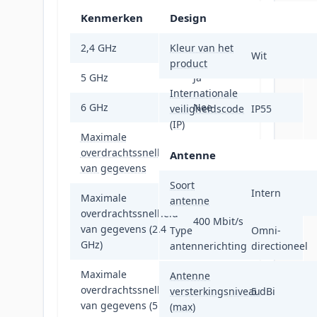
Kenmerken
Design
2,4 GHz
Kleur van het
Ja
Wit
product
5 GHz
Ja
Internationale
6 GHz
Nee
veiligheidscode
IP55
(IP)
Maximale
overdrachtssnelheid
1267 Mbit/s
Antenne
van gegevens
Soort
Intern
Maximale
antenne
overdrachtssnelheid
400 Mbit/s
van gegevens (2.4
Type
Omni-
GHz)
antennerichting
directioneel
Maximale
Antenne
overdrachtssnelheid
versterkingsniveau
5 dBi
867 Mbit/s
van gegevens (5
(max)