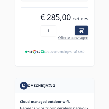
€ 285,00
excl. BTW
Aantal
Offerte aanvragen
4,5
·
4,0
·
Gratis verzending vanaf €250
OMSCHRIJVING
Cloud‑managed outdoor wifi.
Beheer uw outdoor wireless network