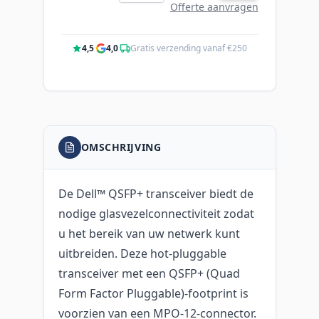
Offerte aanvragen
4,5
·
4,0
·
Gratis verzending vanaf €250
OMSCHRIJVING
De Dell™ QSFP+ transceiver biedt de
nodige glasvezelconnectiviteit zodat
u het bereik van uw netwerk kunt
uitbreiden. Deze hot-pluggable
transceiver met een QSFP+ (Quad
Form Factor Pluggable)-footprint is
voorzien van een MPO-12-connector.