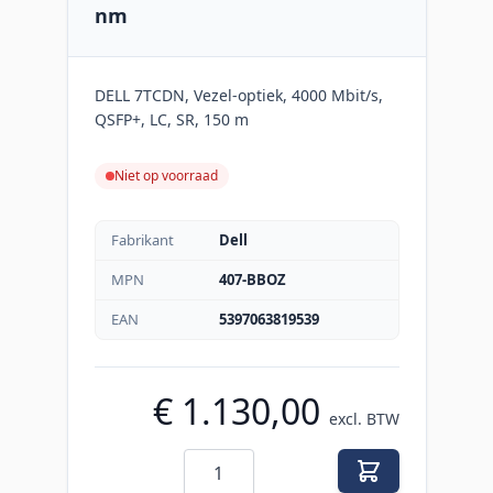
nm
DELL 7TCDN, Vezel-optiek, 4000 Mbit/s,
QSFP+, LC, SR, 150 m
Niet op voorraad
Fabrikant
Dell
MPN
407-BBOZ
EAN
5397063819539
€ 1.130,00
excl. BTW
Aantal