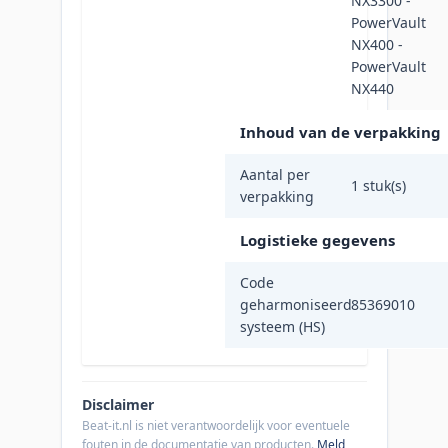
NX3300 -
PowerVault
NX400 -
PowerVault
NX440
Inhoud van de verpakking
Aantal per
1 stuk(s)
verpakking
Logistieke gegevens
Code
geharmoniseerd
85369010
systeem (HS)
Disclaimer
Beat-it.nl is niet verantwoordelijk voor eventuele
fouten in de documentatie van producten.
Meld