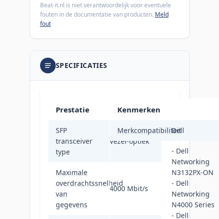
Beat-it.nl is niet verantwoordelijk voor eventuele
fouten in de documentatie van producten.
Meld
fout
SPECIFICATIES
Prestatie
Kenmerken
SFP
Merkcompatibiliteit
Dell
transceiver
Vezel-optiek
- Dell
type
Networking
Maximale
N3132PX-ON
overdrachtssnelheid
- Dell
4000 Mbit/s
van
Networking
gegevens
N4000 Series
- Dell