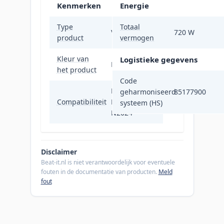
Kenmerken
Energie
Type
Totaal
Voeding
720 W
product
vermogen
Kleur van
Logistieke gegevens
Roestvrijstaal
het product
Code
Dell
geharmoniseerd
85177900
Compatibiliteit
Networking
systeem (HS)
N2024
Disclaimer
Beat-it.nl is niet verantwoordelijk voor eventuele
fouten in de documentatie van producten.
Meld
fout