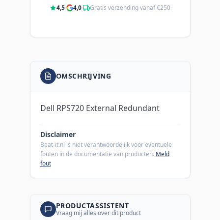
4,5
·
4,0
·
Gratis verzending vanaf €250
OMSCHRIJVING
Dell RPS720 External Redundant
Disclaimer
Beat-it.nl is niet verantwoordelijk voor eventuele
fouten in de documentatie van producten.
Meld
fout
PRODUCTASSISTENT
Vraag mij alles over dit product