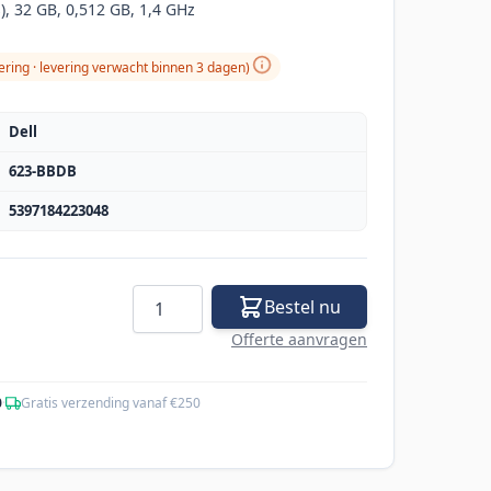
s), 32 GB, 0,512 GB, 1,4 GHz
ering · levering verwacht binnen 3 dagen)
Dell
623-BBDB
5397184223048
Aantal
Bestel nu
Offerte aanvragen
0
·
Gratis verzending vanaf €250