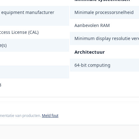
l equipment manufacturer
Minimale processorsnelheid
Aanbevolen RAM
ccess License (CAL)
Minimum display resolutie ver
e(s)
Architectuur
64-bit computing
B
cumentatie van producten.
Meld fout