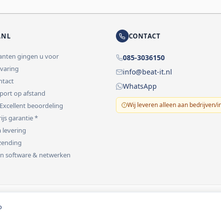
.NL
CONTACT
lanten gingen u voor
085-3036150
rvaring
info@beat-it.nl
ontact
WhatsApp
pport op afstand
Wij leveren alleen aan bedrijven/i
 Excellent beoordeling
ijs garantie *
 levering
rzending
 in software & netwerken
vermeld.
o