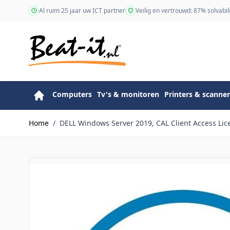
Ga naar de inhoud
Al ruim 25 jaar uw ICT partner
Veilig en vertrouwd: 87% solvabili
Computers
Tv's & monitoren
Printers & scanner
Home
/
DELL Windows Server 2019, CAL Client Access Licen