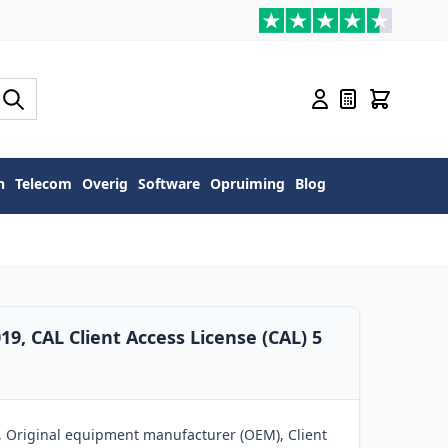
n
Telecom
Overig
Software
Opruiming
Blog
9, CAL Client Access License (CAL) 5
 Original equipment manufacturer (OEM), Client