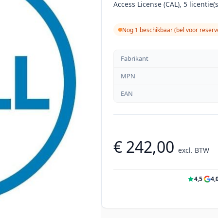
Access License (CAL), 5 licentie(
Nog 1 beschikbaar (bel voor reserv
Fabrikant
MPN
EAN
€ 242,00
excl. BTW
4,5
·
4,