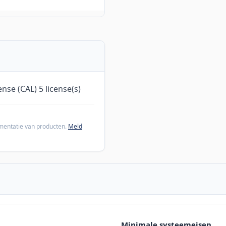
nse (CAL) 5 license(s)
cumentatie van producten.
Meld
Minimale systeemeisen