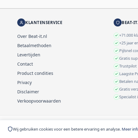
KLANTENSERVICE
BEAT-IT
+71.000 k
Over Beat-it.nl
+25 jaar e
Betaalmethoden
Pijlsnel c
Levertijden
Gratis su
Contact
Trustpilot
Product condities
Laagste Pr
Betalen na
Privacy
Gratis ve
Disclaimer
Specialist
Verkoopvoorwaarden
© 1999-2026 Beat-it.nl. Vermelde prijzen zijn excl. BTW tenzij anders 
Wij gebruiken cookies voor een betere ervaring en analyse.
Meer inf