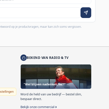
 antwoord op je productvragen, maar kan zich soms vergissen.
BEKEND VAN RADIO & TV
"Wel blijven nadenken, hè?!"
nstellingen
Word de held van uw bedrijf — bestel slim,
bespaar direct.
Bekijk onze commercial