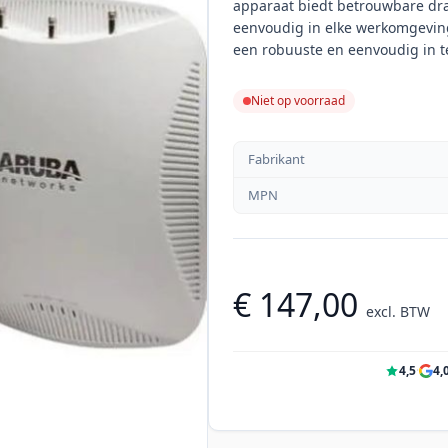
apparaat biedt betrouwbare dra
eenvoudig in elke werkomgeving
een robuuste en eenvoudig in te
Niet op voorraad
Fabrikant
MPN
€ 147,00
excl. BTW
4,5
·
4,