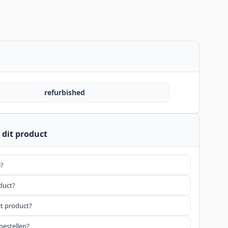
refurbished
 dit product
e?
oduct?
it product?
bestellen?