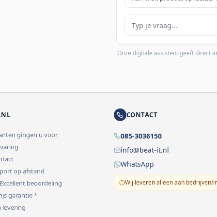
Je vraag
Onze digitale assistent geeft direct
.NL
CONTACT
lanten gingen u voor
085-3036150
rvaring
info@beat-it.nl
ontact
WhatsApp
pport op afstand
Wij leveren alleen aan bedrijven/i
 Excellent beoordeling
ijs garantie *
 levering