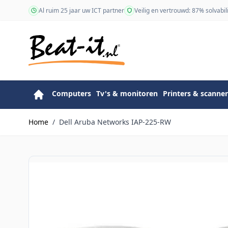
Ga naar de inhoud
Al ruim 25 jaar uw ICT partner
Veilig en vertrouwd: 87% solvabili
Computers
Tv's & monitoren
Printers & scanner
Home
/
Dell Aruba Networks IAP-225-RW