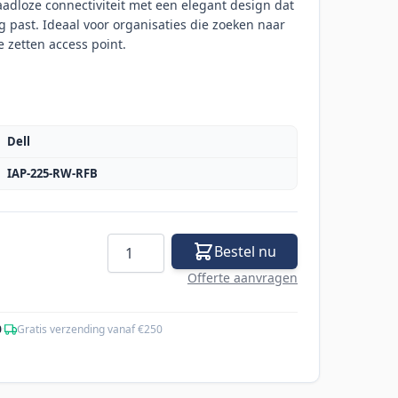
adloze connectiviteit met een elegant design dat
 past. Ideaal voor organisaties die zoeken naar
 zetten access point.
Dell
IAP-225-RW-RFB
Aantal
Bestel nu
Offerte aanvragen
0
·
Gratis verzending vanaf €250