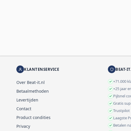
KLANTENSERVICE
BEAT-IT
+71.000 k
Over Beat-it.nl
+25 jaar e
Betaalmethoden
Pijlsnel c
Levertijden
Gratis su
Contact
Trustpilot
Product condities
Laagste Pr
Betalen na
Privacy