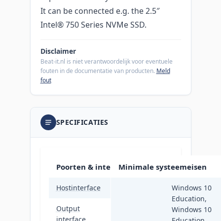
It can be connected e.g. the 2.5″
Intel® 750 Series NVMe SSD.
Disclaimer
Beat-it.nl is niet verantwoordelijk voor eventuele
fouten in de documentatie van producten.
Meld
fout
SPECIFICATIES
Poorten & interfaces
Minimale systeemeisen
Hostinterface
PCIe
Windows 10
Education,
Output
Windows 10
U.2
interface
Education