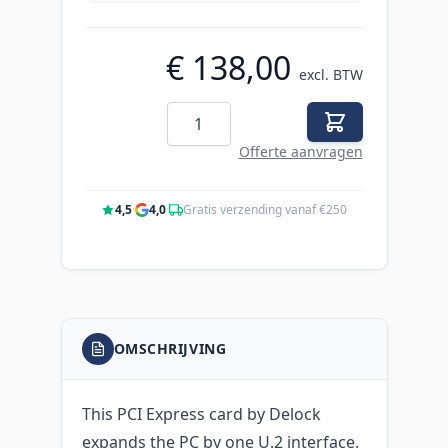
€ 138,00
excl. BTW
Aantal
Offerte aanvragen
4,5
·
4,0
·
Gratis verzending vanaf €250
OMSCHRIJVING
This PCI Express card by Delock
expands the PC by one U.2 interface.