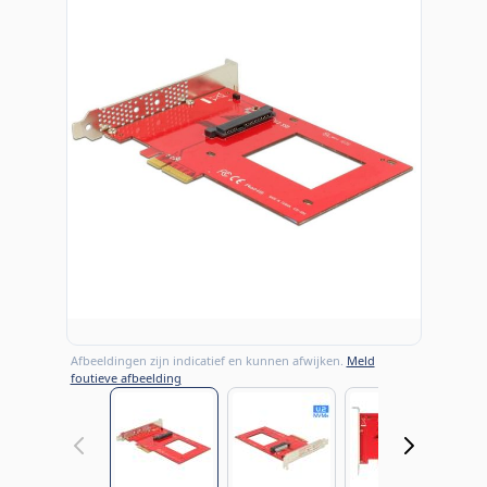
Afbeeldingen zijn indicatief en kunnen afwijken.
Meld
foutieve afbeelding
View larger image
View larger image
View large