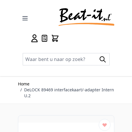
Ga naar de inhoud
Home
/
DeLOCK 89469 interfacekaart/-adapter Intern
U.2