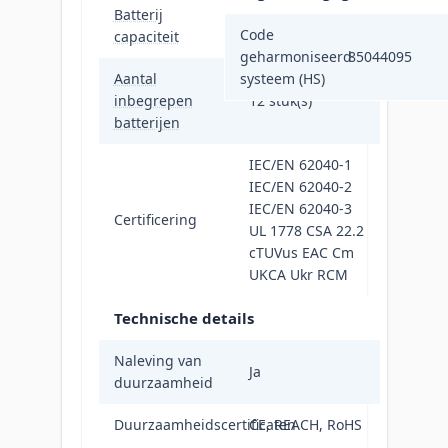
Batterij
9 Ah
Code
capaciteit
geharmoniseerd
85044095
Aantal
systeem (HS)
inbegrepen
12 stuk(s)
batterijen
IEC/EN 62040-1
IEC/EN 62040-2
IEC/EN 62040-3
Certificering
UL 1778 CSA 22.2
cTUVus EAC Cm
UKCA Ukr RCM
Technische details
Naleving van
Ja
duurzaamheid
Duurzaamheidscertificaten
CE, REACH, RoHS