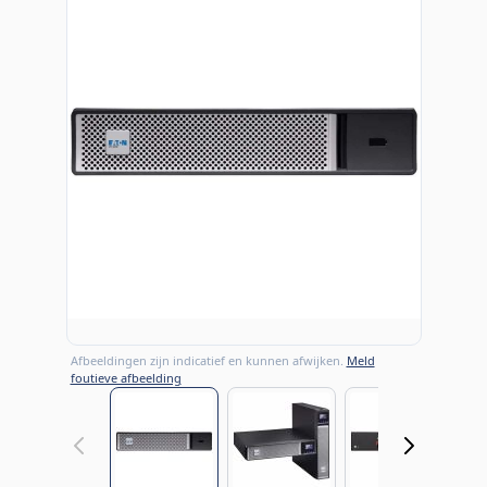
Afbeeldingen zijn indicatief en kunnen afwijken.
Meld
foutieve afbeelding
View larger image
View larger image
View large