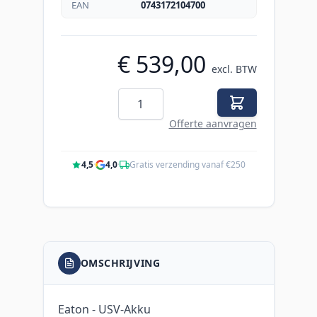
EAN
0743172104700
€ 539,00
excl. BTW
Aantal
Offerte aanvragen
4,5
·
4,0
·
Gratis verzending vanaf €250
OMSCHRIJVING
Eaton - USV-Akku