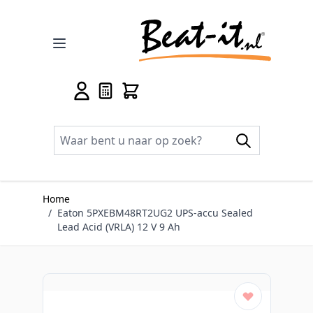
Ga naar de inhoud
Home
/
Eaton 5PXEBM48RT2UG2 UPS-accu Sealed
Lead Acid (VRLA) 12 V 9 Ah