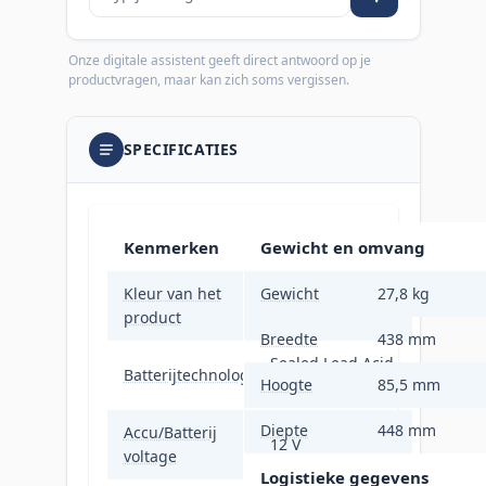
Onze digitale assistent geeft direct antwoord op je
productvragen, maar kan zich soms vergissen.
SPECIFICATIES
Kenmerken
Gewicht en omvang
Kleur van het
Gewicht
27,8 kg
Zwart, Zilver
product
Breedte
438 mm
Sealed Lead Acid
Batterijtechnologie
Hoogte
85,5 mm
(VRLA)
Diepte
448 mm
Accu/Batterij
12 V
voltage
Logistieke gegevens