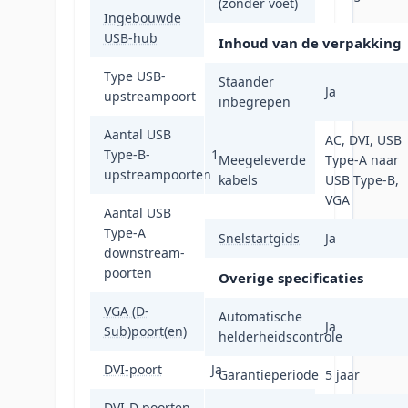
(zonder voet)
Ingebouwde
Ja
USB-hub
Inhoud van de verpakking
Type USB-
Staander
USB Type-B
Ja
upstreampoort
inbegrepen
Aantal USB
AC, DVI, USB
Type-B-
1
Meegeleverde
Type-A naar
upstreampoorten
kabels
USB Type-B,
VGA
Aantal USB
Type-A
Snelstartgids
Ja
2
downstream-
poorten
Overige specificaties
VGA (D-
Automatische
1
Ja
Sub)poort(en)
helderheidscontrole
DVI-poort
Ja
Garantieperiode
5 jaar
DVI-D poorten
1