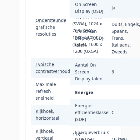
640 x 480
On Screen
Ja
(VGA), 720 x
Display (OSD)
400, 800 x 600
Ondersteunde
(SVGA), 1024 x
Duits, Engels
grafische
768 (XGA),
On Screen
Spaans,
resoluties
1280 x 1024
Display (OSD)-
Frans,
(SXGA), 1600 x
talen
Italiaans,
1200 (UXGA)
Zweeds
Typische
Aantal On
1800:1
contrastverhouding
Screen
6
Display-talen
Maximale
refresh
60 Hz
Energie
snelheid
Energie-
Kijkhoek,
efficiëntieklasse
C
178°
horizontaal
(SDR)
Kijkhoek,
Energieverbruik
178°
verticaal
(SDR) per
10 kWu