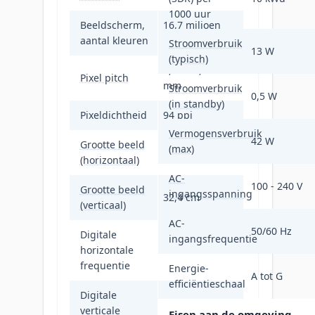
1000 uur
Beeldscherm,
16,7 miljoen
aantal kleuren
kleuren
Stroomverbruik
13 W
(typisch)
0,27 x 0,27
Pixel pitch
mm
Stroomverbruik
0,5 W
(in standby)
Pixeldichtheid
94 ppi
Vermogensverbruik
42 W
Grootte beeld
(max)
43,2 cm
(horizontaal)
AC-
100 - 240 V
Grootte beeld
ingangsspanning
32,4 cm
(verticaal)
AC-
50/60 Hz
Digitale
ingangsfrequentie
horizontale
31 - 76 kHz
frequentie
Energie-
A tot G
efficiëntieschaal
Digitale
verticale
59 - 61 Hz
Eisen aan de omgeving