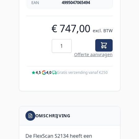
EAN
4995047065494
€ 747,00
excl. BTW
Aantal
Offerte aanvragen
4,5
·
4,0
·
Gratis verzending vanaf €250
OMSCHRIJVING
De FlexScan S2134 heeft een