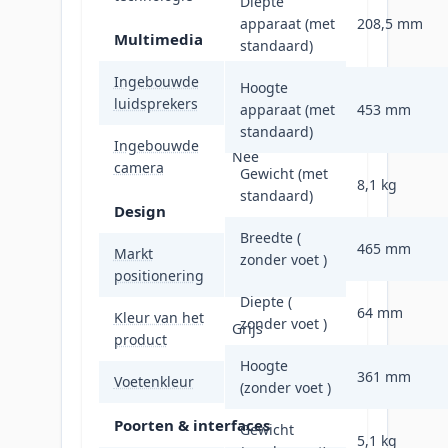
Diepte
apparaat (met
208,5 mm
Multimedia
standaard)
Ingebouwde
Hoogte
Nee
luidsprekers
apparaat (met
453 mm
standaard)
Ingebouwde
Nee
camera
Gewicht (met
8,1 kg
standaard)
Design
Breedte (
465 mm
Markt
zonder voet )
Kantoor
positionering
Diepte (
64 mm
Kleur van het
zonder voet )
Grijs
product
Hoogte
361 mm
Voetenkleur
Grijs
(zonder voet )
Poorten & interfaces
Gewicht
5,1 kg