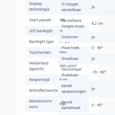
Display
In hoogte
LCD
Ja
technologie
verstelbaar
Soort paneel
IPS
Verstelbare
8,2 cm
hoogte (max)
LED backlight
Ja
Scharnier
Ja
Backlight type
W-LED
Pivot hoek
0 - 90°
Touchscreen
Nee
Draaibaar
Ja
Helderheid
500 cd/m²
(typisch)
Horizontaal
-70 - 90°
draaibaar
Responstijd
6 ms
kantel
Ja
Antireflectiescherm
Ja
aanpassingen
Beeldscherm
Bereik
Flat
0 - 40°
vorm
kantelhoek