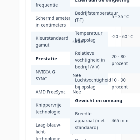
frequentie
Bedrijfstemperatuur
5 - 35 °C
Schermdiameter
(T-T)
54 cm
in centimeters
Temperatuur
-20 - 60 °C
Kleurstandaard
bij opslag
sRGB
gamut
Relatieve
20 - 80
Prestatie
vochtigheid in
procent
bedrijf (V-V)
NVIDIA G-
Nee
SYNC
Luchtvochtigheid
10 - 90
bij opslag
procent
AMD FreeSync
Nee
Gewicht en omvang
Knippervrije
Ja
technologie
Breedte
apparaat (met
465 mm
Laag-blauw-
standaard)
licht-
Ja
technologie