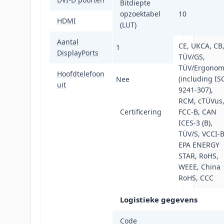
Bitdiepte
opzoektabel
10
HDMI
Nee
(LUT)
Aantal
CE, UKCA, CB
1
DisplayPorts
TÜV/GS,
TÜV/Ergonom
Hoofdtelefoon
(including IS
Nee
uit
9241-307),
RCM, cTÜVus
Certificering
FCC-B, CAN
ICES-3 (B),
TÜV/S, VCCI-B
EPA ENERGY
STAR, RoHS,
WEEE, China
RoHS, CCC
Logistieke gegevens
Code