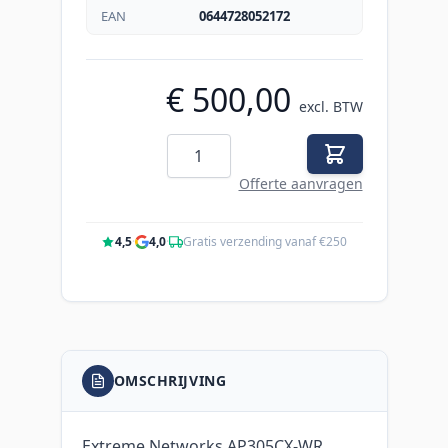
EAN
0644728052172
€ 500,00
excl. BTW
Aantal
Offerte aanvragen
4,5
·
4,0
·
Gratis verzending vanaf €250
OMSCHRIJVING
Extreme Networks AP305CX-WR