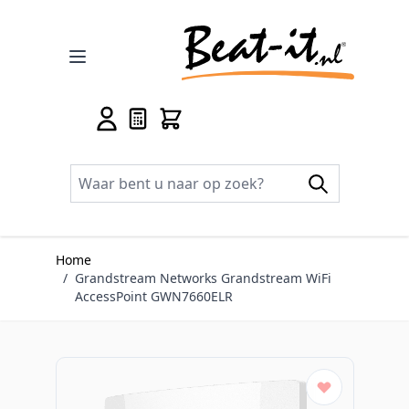
Ga naar de inhoud
Home
/
Grandstream Networks Grandstream WiFi
AccessPoint GWN7660ELR