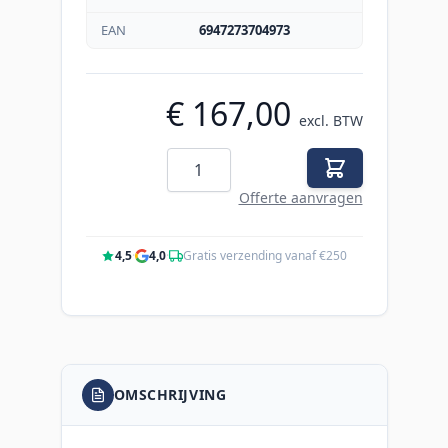
EAN
6947273704973
€ 167,00
excl. BTW
Aantal
Offerte aanvragen
4,5
·
4,0
·
Gratis verzending vanaf €250
OMSCHRIJVING