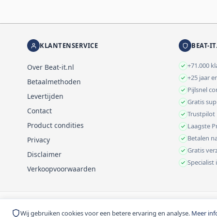
KLANTENSERVICE
BEAT-IT
+71.000 k
Over Beat-it.nl
+25 jaar e
Betaalmethoden
Pijlsnel c
Levertijden
Gratis su
Contact
Trustpilot
Product condities
Laagste Pr
Betalen na
Privacy
Gratis ve
Disclaimer
Specialist
Verkoopvoorwaarden
© 1999-2026 Beat-it.nl. Vermelde prijzen zijn excl. BTW tenzij anders 
Wij gebruiken cookies voor een betere ervaring en analyse.
Meer inf