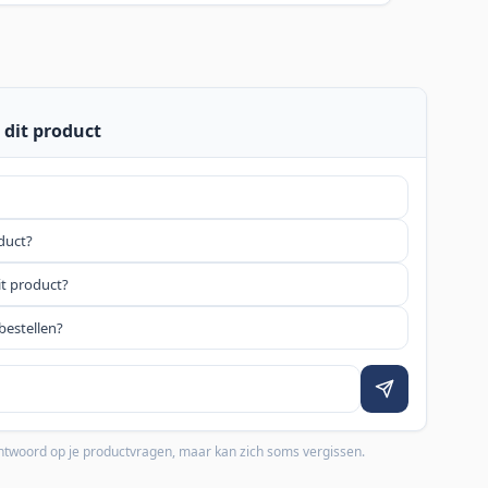
 dit product
oduct?
it product?
bestellen?
 antwoord op je productvragen, maar kan zich soms vergissen.