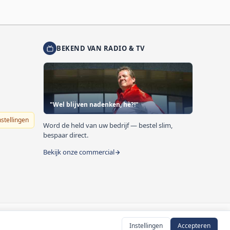
BEKEND VAN RADIO & TV
"Wel blijven nadenken, hè?!"
nstellingen
Word de held van uw bedrijf — bestel slim,
bespaar direct.
Bekijk onze commercial
Instellingen
Accepteren