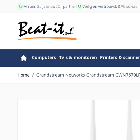
Ga naar de inhoud
Al ruim 25 jaar uw ICT partner
Veilig en vertrouwd: 87% solvabili
Computers
Tv's & monitoren
Printers & scanner
Home
/
Grandstream Networks Grandstream GWN7670LR is