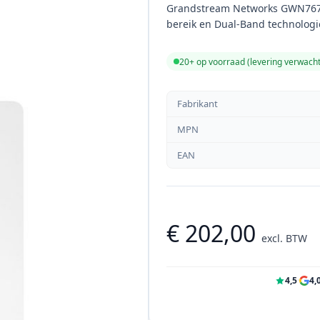
Grandstream Networks GWN7670L
bereik en Dual-Band technologi
20+ op voorraad (levering verwach
Fabrikant
MPN
EAN
€ 202,00
excl. BTW
4,5
·
4,