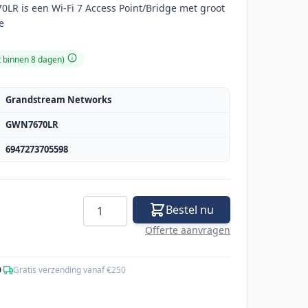
R is een Wi-Fi 7 Access Point/Bridge met groot
e
t binnen 8 dagen)
Grandstream Networks
GWN7670LR
6947273705598
Aantal
Bestel nu
Offerte aanvragen
0
·
Gratis verzending vanaf €250