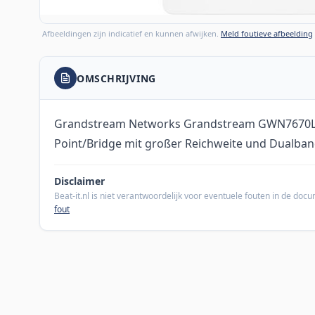
Afbeeldingen zijn indicatief en kunnen afwijken.
Meld foutieve afbeelding
OMSCHRIJVING
Grandstream Networks Grandstream GWN7670LR i
Point/Bridge mit großer Reichweite und Dualba
Disclaimer
Beat-it.nl is niet verantwoordelijk voor eventuele fouten in de do
fout