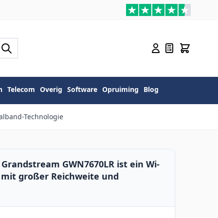
n
Telecom
Overig
Software
Opruiming
Blog
alband-Technologie
Grandstream GWN7670LR ist ein Wi-
e mit großer Reichweite und