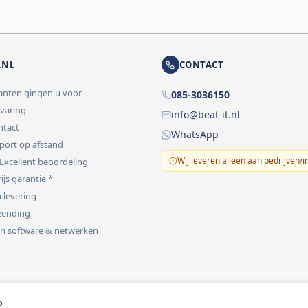
.NL
CONTACT
lanten gingen u voor
085-3036150
rvaring
info@beat-it.nl
ontact
WhatsApp
pport op afstand
Wij leveren alleen aan bedrijven/i
 Excellent beoordeling
ijs garantie *
 levering
rzending
 in software & netwerken
vermeld.
o