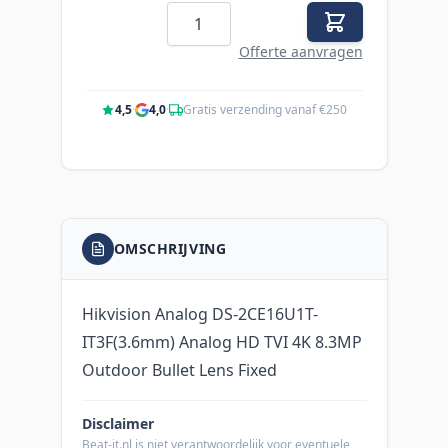
Aantal
Offerte aanvragen
4,5
·
4,0
·
Gratis verzending vanaf €250
OMSCHRIJVING
Hikvision Analog DS-2CE16U1T-
IT3F(3.6mm) Analog HD TVI 4K 8.3MP
Outdoor Bullet Lens Fixed
Disclaimer
Beat-it.nl is niet verantwoordelijk voor eventuele