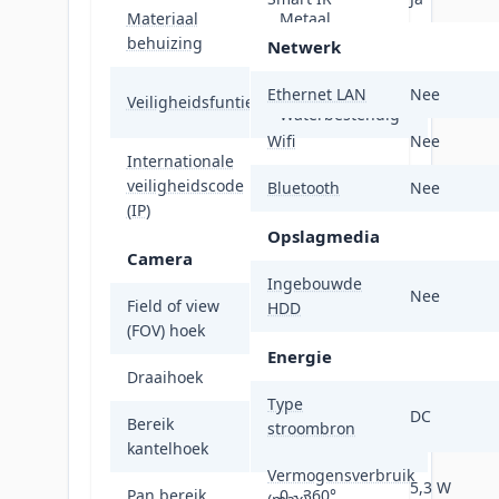
Materiaal
Metaal,
behuizing
Kunststof
Netwerk
Stofafstotend,
Ethernet LAN
Nee
Veiligheidsfunties
Waterbestendig
Wifi
Nee
Internationale
veiligheidscode
IP67
Bluetooth
Nee
(IP)
Opslagmedia
Camera
Ingebouwde
Nee
Field of view
HDD
79°
(FOV) hoek
Energie
Draaihoek
360°
Type
DC
Bereik
stroombron
0 - 180°
kantelhoek
Vermogensverbruik
5,3 W
Pan bereik
0 - 360°