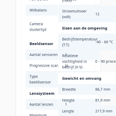
(max)
Witbalans
Auto, Handmatig
Stroomuitvoer
12
(volt)
PAL: 1/12.5 -
Camera
1/50000 ,NTSC:
Eisen aan de omgeving
sluitertijd
1/15 - 1/50000
Bedrijfstemperatuur
-40 - 60 °C
Beeldsensor
(T-T)
Aantal sensoren
1
Relatieve
vochtigheid in
0 - 90 proce
Progressive scan
Ja
bedrijf (V-V)
Type
Gewicht en omvang
CMOS
beeldsensor
Breedte
86,7 mm
Lenssysteem
Hoogte
81,9 mm
Aantal lenzen
1
Lengte
217,9 mm
Maximum