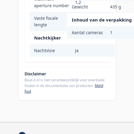
1,2
aperture number
Gewicht
435 g
Vaste focale
Inhoud van de verpakking
3,6 mm
lengte
Aantal cameras
1
Nachtkijker
Nachtvisie
Ja
Disclaimer
Beat-it.nl is niet verantwoordelijk voor eventuele
fouten in de documentatie van producten.
Meld
fout