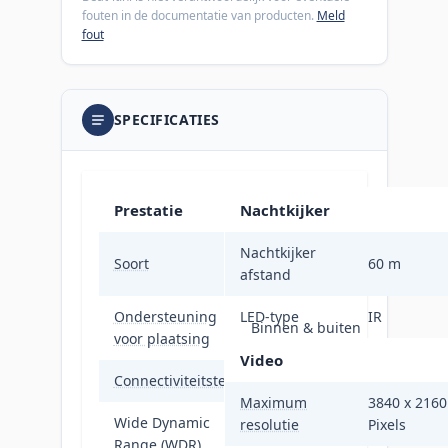
fouten in de documentatie van producten.
Meld
fout
SPECIFICATIES
Prestatie
Nachtkijker
Nachtkijker
CCTV-
Soort
60 m
afstand
bewakingscamera
Ondersteuning
LED-type
IR
Binnen & buiten
voor plaatsing
Video
Connectiviteitstechnologie
Bedraad
Maximum
3840 x 2160
Wide Dynamic
resolutie
Pixels
Ja
Range (WDR)