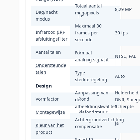
Totaal aantal
8,29 MP
Dag/nacht
megapixels
Ja
modus
Maximaal 30
Infrarood (IR)-
frames per
30 fps
Ja
afsluitingsfilter
seconde
Aantal talen
1
Formaat
NTSC, PAL
analoog signaal
Ondersteunde
Engels
talen
Type
Auto
sterkteregeling
Design
Aanpassing van
Helderheid,
Vormfactor
Rond
de
DNR, Spiege
afbeeldingskwaliteit
Scherpte
Montagewijze
Plafond/muur
Achtergrondverlichting
Ja
Kleur van het
compensatie
Wit
product
Smart IR
Ja