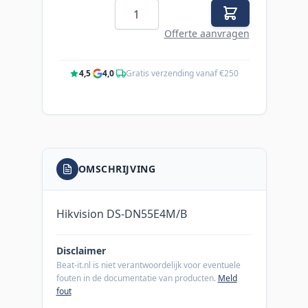
Aantal
Offerte aanvragen
4,5
·
4,0
·
Gratis verzending vanaf €250
OMSCHRIJVING
Hikvision DS-DN55E4M/B
Disclaimer
Beat-it.nl is niet verantwoordelijk voor eventuele
fouten in de documentatie van producten.
Meld
fout