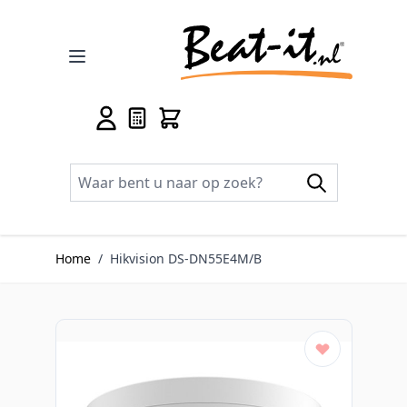
Ga naar de inhoud
Home
/
Hikvision DS-DN55E4M/B