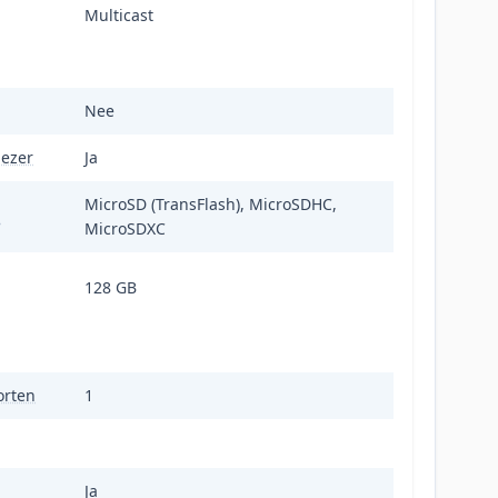
Multicast
Nee
lezer
Ja
MicroSD (TransFlash), MicroSDHC,
n
MicroSDXC
128 GB
orten
1
Ja