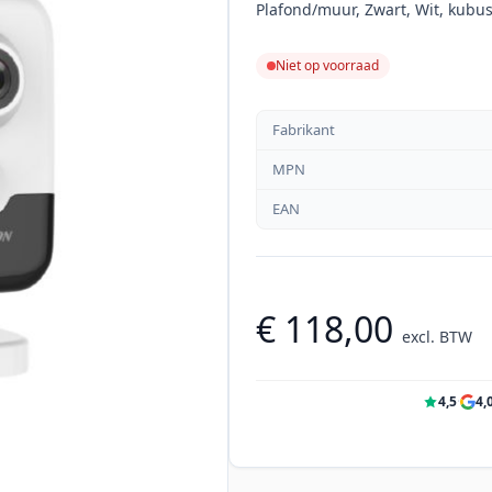
Plafond/muur, Zwart, Wit, kubu
Niet op voorraad
Fabrikant
MPN
EAN
€ 118,00
excl. BTW
4,5
·
4,