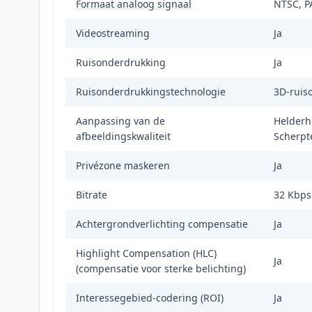
Formaat analoog signaal
NTSC, P
Videostreaming
Ja
Ruisonderdrukking
Ja
Ruisonderdrukkingstechnologie
3D-ruis
Aanpassing van de
Helderhe
afbeeldingskwaliteit
Scherpt
Privézone maskeren
Ja
Bitrate
32 Kbps
Achtergrondverlichting compensatie
Ja
Highlight Compensation (HLC)
Ja
(compensatie voor sterke belichting)
Interessegebied-codering (ROI)
Ja