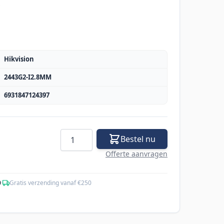
s
Hikvision
2443G2-I2.8MM
6931847124397
Aantal
Bestel nu
Offerte aanvragen
0
·
Gratis verzending vanaf €250