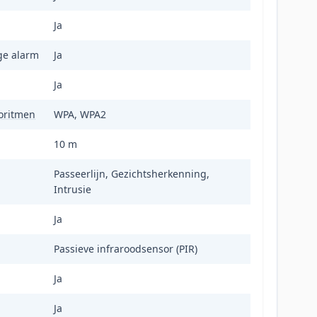
Ja
ge alarm
Ja
Ja
oritmen
WPA, WPA2
10 m
Passeerlijn, Gezichtsherkenning,
Intrusie
Ja
Passieve infraroodsensor (PIR)
Ja
Ja