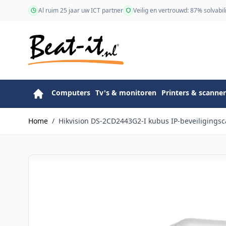
Ga naar de inhoud
Al ruim 25 jaar uw ICT partner
Veilig en vertrouwd: 87% solvabili
Computers
Tv's & monitoren
Printers & scanner
Home
/
Hikvision DS-2CD2443G2-I kubus IP-beveiligings