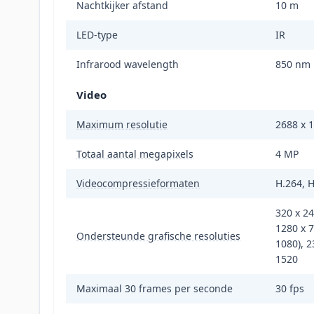
Nachtkijker afstand
10 m
LED-type
IR
Infrarood wavelength
850 nm
Video
Maximum resolutie
2688 x 1
Totaal aantal megapixels
4 MP
Videocompressieformaten
H.264, H
320 x 24
1280 x 7
Ondersteunde grafische resoluties
1080), 2
1520
Maximaal 30 frames per seconde
30 fps