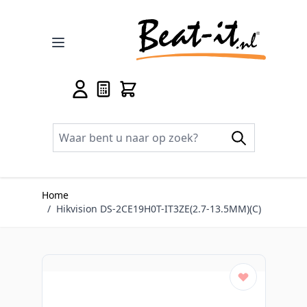
Ga naar de inhoud
Home
/
Hikvision DS-2CE19H0T-IT3ZE(2.7-13.5MM)(C)