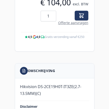
€ 104,00
excl. BTW
Aantal
Offerte aanvragen
4,5
·
4,0
·
Gratis verzending vanaf €250
OMSCHRIJVING
Hikvision DS-2CE19H0T-IT3ZE(2.7-
13.5MM)(C)
Disclaimer