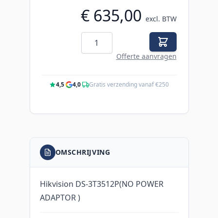
€ 635,00
excl. BTW
Aantal
Offerte aanvragen
4,5
·
4,0
·
Gratis verzending vanaf €250
OMSCHRIJVING
Hikvision DS-3T3512P(NO POWER
ADAPTOR )