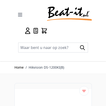
Ga naar de inhoud
Home
/
Hikvision DS-1200KI(B)