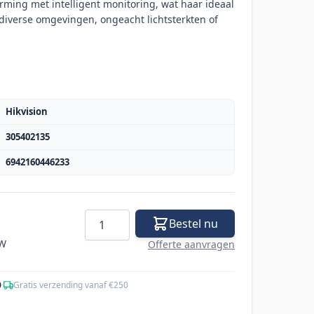
ming met intelligent monitoring, wat haar ideaal
 diverse omgevingen, ongeacht lichtsterkten of
Hikvision
305402135
6942160446233
Aantal
Bestel nu
TW
Offerte aanvragen
0
·
Gratis verzending vanaf €250