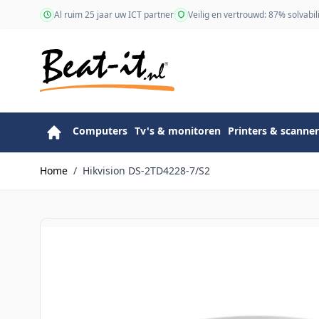
Ga naar de inhoud
Al ruim 25 jaar uw ICT partner
Veilig en vertrouwd: 87% solvabili
Computers
Tv's & monitoren
Printers & scanner
Home
/
Hikvision DS-2TD4228-7/S2