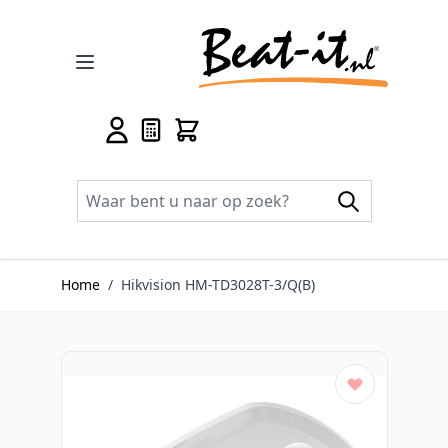
Ga naar de inhoud
Home
/
Hikvision HM-TD3028T-3/Q(B)