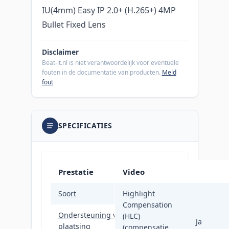
IU(4mm) Easy IP 2.0+ (H.265+) 4MP
Bullet Fixed Lens
Disclaimer
Beat-it.nl is niet verantwoordelijk voor eventuele
fouten in de documentatie van producten.
Meld
fout
SPECIFICATIES
Prestatie
Video
Soort
Highlight
IP-beveiligingscamer
Compensation
Ondersteuning voor
(HLC)
Buiten
Ja
plaatsing
(compensatie