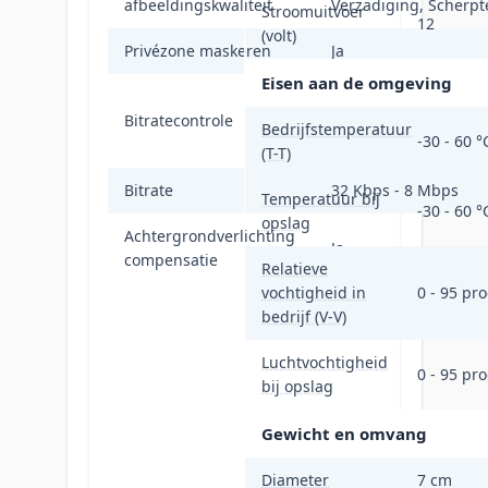
afbeeldingskwaliteit
Verzadiging, Scherpt
Stroomuitvoer
12
(volt)
Privézone maskeren
Ja
Eisen aan de omgeving
Constant Bit Rate
Bitratecontrole
(CBR)/Variable Bit Ra
Bedrijfstemperatuur
-30 - 60 °
(VBR)
(T-T)
Bitrate
32 Kbps - 8 Mbps
Temperatuur bij
-30 - 60 °
opslag
Achtergrondverlichting
Ja
compensatie
Relatieve
vochtigheid in
0 - 95 pr
bedrijf (V-V)
Luchtvochtigheid
0 - 95 pr
bij opslag
Gewicht en omvang
Diameter
7 cm