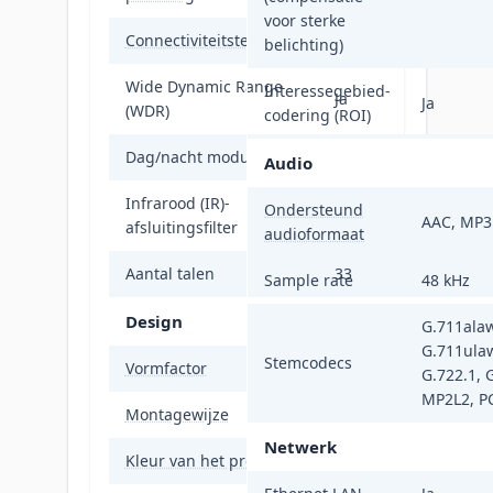
voor sterke
Connectiviteitstechnologie
Bedraad
belichting)
Wide Dynamic Range
Interessegebied-
Ja
Ja
(WDR)
codering (ROI)
Dag/nacht modus
Ja
Audio
Infrarood (IR)-
Ondersteund
Ja
AAC, MP3
afsluitingsfilter
audioformaat
Aantal talen
33
Sample rate
48 kHz
Design
G.711alaw
G.711ula
Stemcodecs
Vormfactor
Rond
G.722.1, 
MP2L2, 
Montagewijze
Plafond/muur
Netwerk
Kleur van het product
Wit