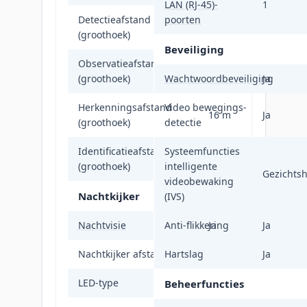
LAN (RJ-45)-
1
Detectieafstand
poorten
80 m
(groothoek)
Beveiliging
Observatieafstand
31 m
(groothoek)
Wachtwoordbeveiliging
Ja
Herkenningsafstand
Video bewegings-
16 m
Ja
(groothoek)
detectie
Identificatieafstand
Systeemfuncties
8 m
(groothoek)
intelligente
Gezichts
videobewaking
Nachtkijker
(IVS)
Nachtvisie
Anti-flikkering
Ja
Ja
Nachtkijker afstand
Hartslag
40 m
Ja
LED-type
IR
Beheerfuncties