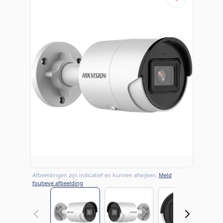
Afbeeldingen zijn indicatief en kunnen afwijken.
Meld
foutieve afbeelding
View larger image
View larger image
View large