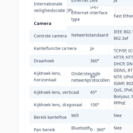
Ethernet LAN
Ja
Internationale
IP67
veiligheidscode (IP)
Ethernet interface
Fast Ethe
type
Camera
IEEE 802.
Netwerkstandaard
Controle camerapanning
Ja
802.3af
Kantelfunctie camera
Ja
TCP/IP, I
HTTP, HTT
Draaihoek
360°
DHCP, DN
DDNS, RTP
Kijkhoek lens,
Ondersteunde
84°
NTP, UPnP
horizontaal
netwerkprotocollen
IGMP, 802
QoS, IPv6
Kijkhoek lens, verticaal
45°
Bonjour, 
PPPoE
Kijkhoek lens, diagonaal
100°
Wifi
Nee
Bereik kantelhoek
0 - 90°
Bluetooth
Nee
Pan bereik
0 - 360°