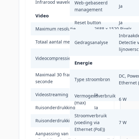
Infrarood wavelength
850 nm
Web-gebaseerd
Ja
management
Video
Reset button
Ja
Maximum resolutie
2688 x 1520 Pixels
Inbraakde
Totaal aantal megapixels
4 MP
Gedragsanalyse
Detectie 
lijnovers
H.264, H.264+, H.265,
Videocompressieformaten
H.265+, M-JPEG
Energie
Maximaal 30 frames per
DC, Power
30 fps
Type stroombron
seconde
Ethernet 
Videostreaming
Ja
Vermogensverbruik
6 W
(max)
Ruisonderdrukking
Ja
Stroomverbruik
Ruisonderdrukkingstechnologie
3D-ruisonderdrukkin
(voeding via
7 W
Ethernet (PoE))
Aanpassing van de
Helderheid, Contrast,