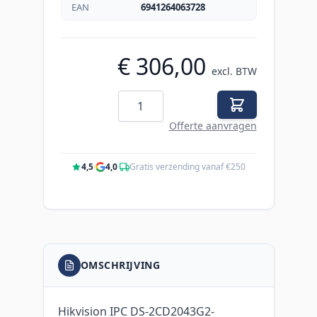
EAN
6941264063728
€ 306,00
excl. BTW
Aantal
Offerte aanvragen
4,5
·
4,0
·
Gratis verzending vanaf €250
OMSCHRIJVING
Hikvision IPC DS-2CD2043G2-