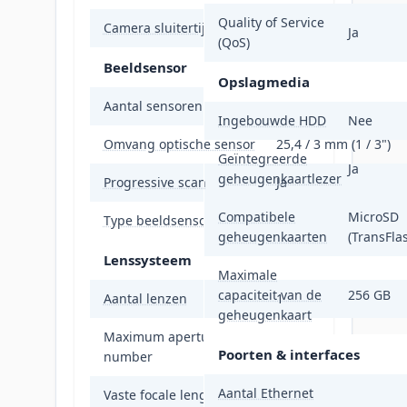
Quality of Service
Camera sluitertijd
1/3 - 1/100000 s
Ja
(QoS)
Beeldsensor
Opslagmedia
Aantal sensoren
1
Ingebouwde HDD
Nee
Omvang optische sensor
25,4 / 3 mm (1 / 3")
Geïntegreerde
Ja
geheugenkaartlezer
Progressive scan
Ja
Compatibele
MicroSD
Type beeldsensor
CMOS
geheugenkaarten
(TransFla
Lenssysteem
Maximale
capaciteit van de
256 GB
Aantal lenzen
1
geheugenkaart
Maximum aperture
1,6
Poorten & interfaces
number
Aantal Ethernet
Vaste focale lengte
4 mm