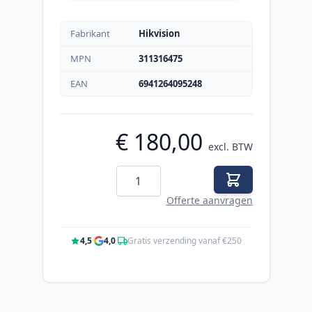
Fabrikant
Hikvision
MPN
311316475
EAN
6941264095248
€ 180,00
excl. BTW
Aantal
Offerte aanvragen
4,5
·
4,0
·
Gratis verzending vanaf €250