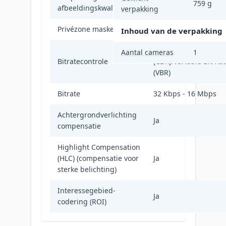
759 g
afbeeldingskwaliteit
Verzadiging, Scherpt
verpakking
Privézone maskeren
Ja
Inhoud van de verpakking
Constant Bit Rate
Aantal cameras
1
Bitratecontrole
(CBR)/Variable Bit Ra
(VBR)
Bitrate
32 Kbps - 16 Mbps
Achtergrondverlichting
Ja
compensatie
Highlight Compensation
(HLC) (compensatie voor
Ja
sterke belichting)
Interessegebied-
Ja
codering (ROI)