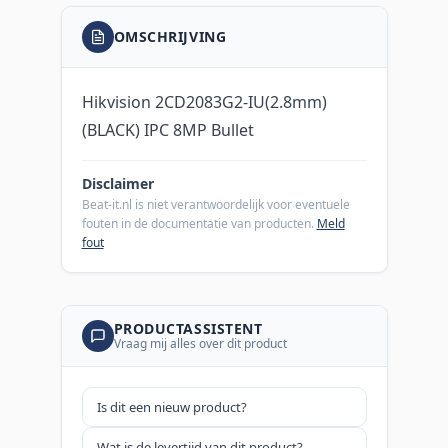
OMSCHRIJVING
Hikvision 2CD2083G2-IU(2.8mm)
(BLACK) IPC 8MP Bullet
Disclaimer
Beat-it.nl is niet verantwoordelijk voor eventuele
fouten in de documentatie van producten.
Meld
fout
PRODUCTASSISTENT
Vraag mij alles over dit product
Is dit een nieuw product?
Wat is de levertijd van dit product?