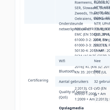
TCP/IP, I
Roemeens, Russisch,
HTTP, HTT
SER, Slowaaks, Slove
DHCP, DN
Zweeds, Thais, Turks,
DDNS, RTP
Oekraïens, Vietname
Ondersteunde
NTP, UPnP
netwerkprotocollen
FCC (47 CFR 15, B); CE
IGMP, 802
EMC (EN 55032: 2015
QoS, IPv4,
61000-3-2: 2014, EN
UDP, Bonj
61000-3-3: 2013, EN
SSL/TLS, 
50130-4: 2011 +A1: 20
SNMP
RCM (AS/NZS CISPR 3
Wifi
Nee
2015); IC (ICES-003: 6
2016); KC (KN 32: 201
Bluetooth
Nee
KN 35: 2015) UL (UL
60950-1); CB (IEC 609
Certificering
Aantal gebruikers
32 gebrui
1:2005 + Am 1:2009 
2:2013); CE-LVD (EN
Quality of Service
60950-1:2005 + Am
Ja
(QoS)
1:2009 + Am 2:2013); 
(IS
Opslagmedia
13252(1):2010+A1:20