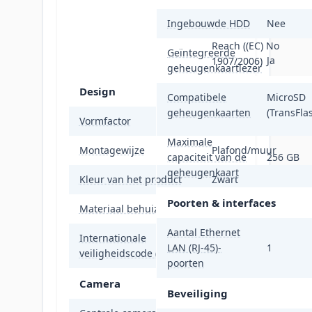
CE-RoHS (2011/65/EU)
Ingebouwde HDD
Nee
WEEE (2012/19/EU);
Reach ((EC) No
Geïntegreerde
Ja
1907/2006)
geheugenkaartlezer
Design
Compatibele
MicroSD
geheugenkaarten
(TransFla
Vormfactor
Rond
Maximale
Montagewijze
Plafond/muur
capaciteit van de
256 GB
geheugenkaart
Kleur van het product
Zwart
Poorten & interfaces
Materiaal behuizing
Aluminium, Kunststo
Aantal Ethernet
Internationale
IP67
LAN (RJ-45)-
1
veiligheidscode (IP)
poorten
Camera
Beveiliging