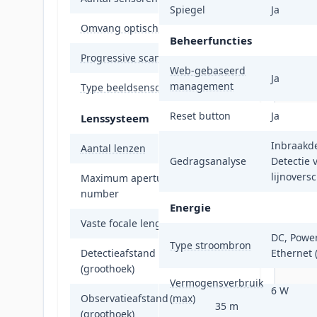
Spiegel
Ja
Omvang optische sensor
25,4 / 2,8 mm (1 / 2.8"
Beheerfuncties
Progressive scan
Ja
Web-gebaseerd
Ja
management
Type beeldsensor
CMOS
Reset button
Ja
Lenssysteem
Inbraakde
Aantal lenzen
1
Gedragsanalyse
Detectie 
lijnovers
Maximum aperture
1,6
number
Energie
Vaste focale lengte
2,8 mm
DC, Power
Type stroombron
Detectieafstand
Ethernet 
88 m
(groothoek)
Vermogensverbruik
6 W
Observatieafstand
(max)
35 m
(groothoek)