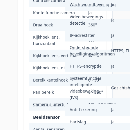
Controle camerapanning
Ja
Wachtwoordbeveiliging
Ja
Kantelfunctie camera
Ja
Video bewegings-
Ja
detectie
Draaihoek
360°
IP-adresfilter
Ja
Kijkhoek lens,
107°
horizontaal
Ondersteunde
HTTPS, T
beveiligingsalgoritmen
Kijkhoek lens, verticaal
57°
HTTPS-encryptie
Ja
Kijkhoek lens, diagonaal
128°
Systeemfuncties
Bereik kantelhoek
0 - 90°
intelligente
Gezichts
videobewaking
Pan bereik
0 - 360°
(IVS)
Camera sluitertijd
1/3 - 1/100000 s
Anti-flikkering
Ja
Beeldsensor
Hartslag
Ja
Aantal sensoren
1