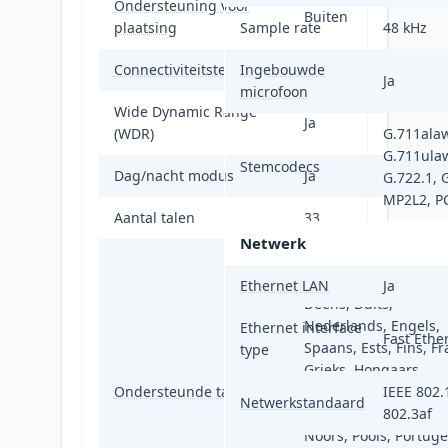
Ondersteuning voor
Buiten
plaatsing
Sample rate
48 kHz
Connectiviteitstechnologie
Ingebouwde
Bedraad
Ja
microfoon
Wide Dynamic Range
Ja
(WDR)
G.711alaw
G.711ula
Stemcodecs
Dag/nacht modus
Ja
G.722.1, 
MP2L2, 
Aantal talen
33
Netwerk
Bulgaars, Traditionee
Chinees, Tsjechisch,
Ethernet LAN
Ja
Deens, Duits,
Nederlands, Engels,
Ethernet interface
Fast Ethe
Spaans, Ests, Fins, Fr
type
Grieks, Hongaars,
Ondersteunde talen
Italiaans, Japans,
IEEE 802.
Netwerkstandaard
Koreaans, LAT, Litouw
802.3af
Noors, Pools, Portuge