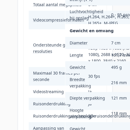
Totaal aantal megapixels
8 MP
Luchtvochtigheid
0 - 95 pr
H.264, H.264+, H.265,
bij opslag
Videocompressieformaten
H.265+, M-JPEG
Gewicht en omvang
640 x 360, 640 x 480
(VGA), 1280 x 720 (HD
Diameter
7 cm
Ondersteunde grafische
720), 1920 x 1080 (HD
resoluties
1080), 2688 x 1520, 3
Lengte
161,7 m
x 1800, 3840 x 2160
Gewicht
495 g
Maximaal 30 frames per
30 fps
seconde
Breedte
216 mm
verpakking
Videostreaming
Ja
Diepte verpakking
121 mm
Ruisonderdrukking
Ja
Hoogte
118 mm
Ruisonderdrukkingstechnologie
3D-ruisonderdrukkin
verpakking
Aanpassing van de
Helderheid, Contrast,
Gewicht