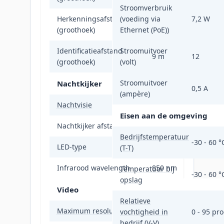
Stroomverbruik
Herkenningsafstand
(voeding via
7,2 W
17 m
(groothoek)
Ethernet (PoE))
Identificatieafstand
Stroomuitvoer
9 m
12
(groothoek)
(volt)
Stroomuitvoer
Nachtkijker
0,5 A
(ampère)
Nachtvisie
Ja
Eisen aan de omgeving
Nachtkijker afstand
40 m
Bedrijfstemperatuur
-30 - 60 °
LED-type
IR
(T-T)
Infrarood wavelength
850 nm
Temperatuur bij
-30 - 60 °
opslag
Video
Relatieve
Maximum resolutie
3840 x 2160 Pixels
vochtigheid in
0 - 95 pr
bedrijf (V-V)