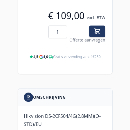
€ 109,00
excl. BTW
Aantal
Offerte aanvragen
4,5
·
4,0
·
Gratis verzending vanaf €250
OMSCHRIJVING
Hikvision DS-2CFS04/4G(2.8MM)(O-
STD)/EU