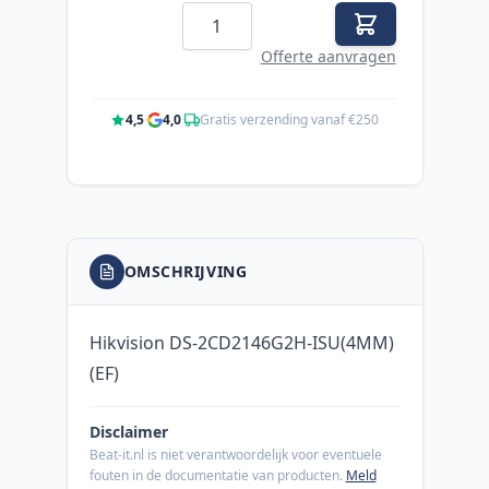
Aantal
Offerte aanvragen
4,5
·
4,0
·
Gratis verzending vanaf €250
OMSCHRIJVING
Hikvision DS-2CD2146G2H-ISU(4MM)
(EF)
Disclaimer
Beat-it.nl is niet verantwoordelijk voor eventuele
fouten in de documentatie van producten.
Meld