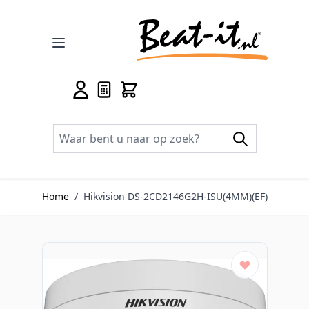
Ga naar de inhoud
Home
/
Hikvision DS-2CD2146G2H-ISU(4MM)(EF)