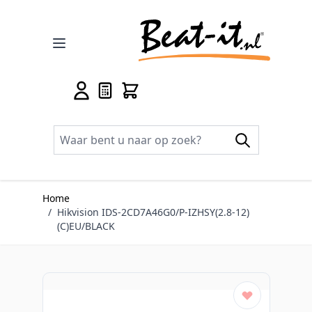
Ga naar de inhoud
Home
/
Hikvision IDS-2CD7A46G0/P-IZHSY(2.8-12)
(C)EU/BLACK