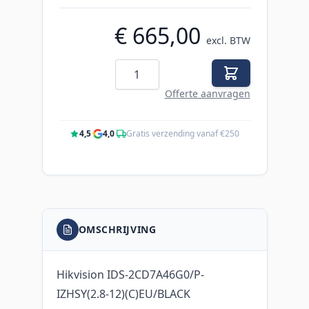
€ 665,00
excl. BTW
Aantal
Offerte aanvragen
4,5
·
4,0
·
Gratis verzending vanaf €250
OMSCHRIJVING
Hikvision IDS-2CD7A46G0/P-
IZHSY(2.8-12)(C)EU/BLACK