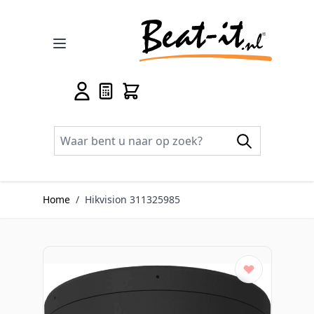
Ga naar de inhoud
Home
/
Hikvision 311325985