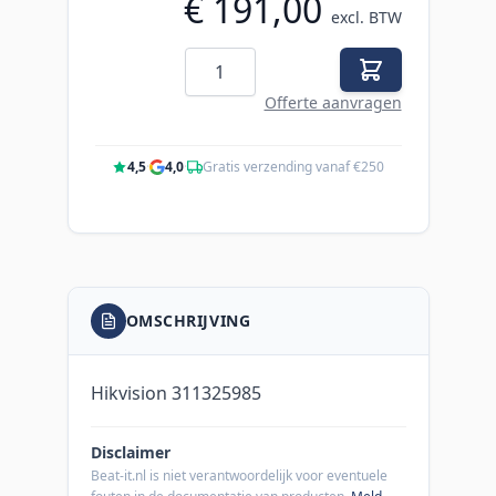
€ 191,00
excl. BTW
Aantal
Offerte aanvragen
4,5
·
4,0
·
Gratis verzending vanaf €250
OMSCHRIJVING
Hikvision 311325985
Disclaimer
Beat-it.nl is niet verantwoordelijk voor eventuele