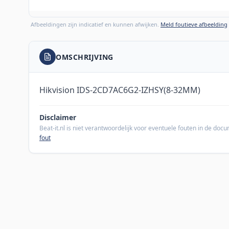
Afbeeldingen zijn indicatief en kunnen afwijken.
Meld foutieve afbeelding
OMSCHRIJVING
Hikvision IDS-2CD7AC6G2-IZHSY(8-32MM)
Disclaimer
Beat-it.nl is niet verantwoordelijk voor eventuele fouten in de do
fout