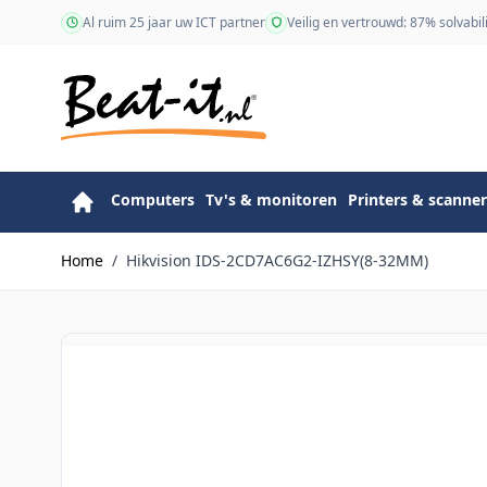
Ga naar de inhoud
Al ruim 25 jaar uw ICT partner
Veilig en vertrouwd: 87% solvabili
Computers
Tv's & monitoren
Printers & scanner
Home
/
Hikvision IDS-2CD7AC6G2-IZHSY(8-32MM)