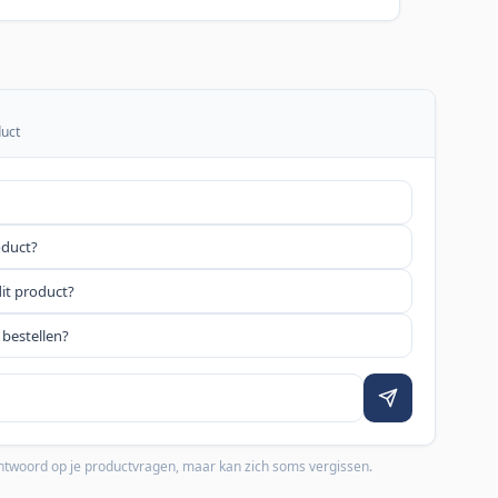
duct
oduct?
dit product?
 bestellen?
 antwoord op je productvragen, maar kan zich soms vergissen.