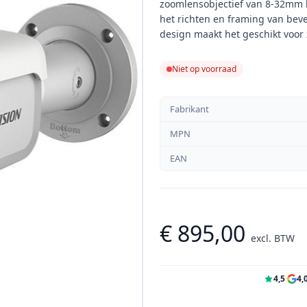
zoomlensobjectief van 8-32mm bie
het richten en framing van bev
design maakt het geschikt voor 
Niet op voorraad
Fabrikant
MPN
EAN
€ 895,00
excl. BTW
4,5
·
4,