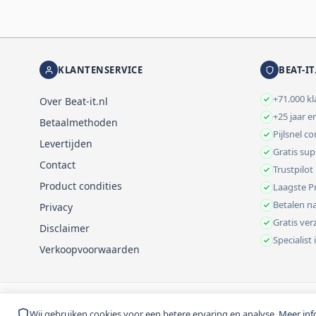
KLANTENSERVICE
BEAT-IT
+71.000 k
Over Beat-it.nl
+25 jaar e
Betaalmethoden
Pijlsnel c
Levertijden
Gratis su
Contact
Trustpilot
Product condities
Laagste Pr
Betalen na
Privacy
Gratis ve
Disclaimer
Specialist
Verkoopvoorwaarden
© 1999-2026 Beat-it.nl. Vermelde prijzen zijn excl. BTW tenzij anders 
Wij gebruiken cookies voor een betere ervaring en analyse.
Meer inf