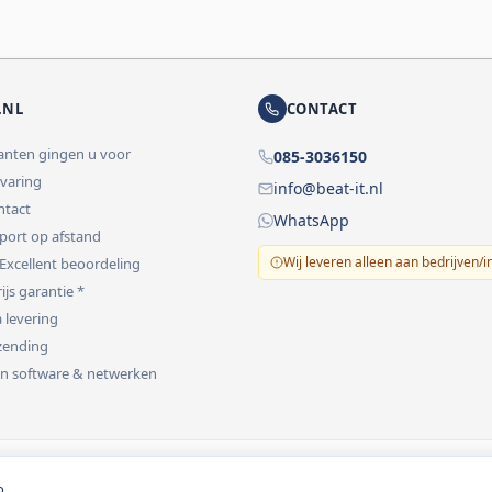
.NL
CONTACT
lanten gingen u voor
085-3036150
rvaring
info@beat-it.nl
ontact
WhatsApp
pport op afstand
Wij leveren alleen aan bedrijven/i
 Excellent beoordeling
ijs garantie *
 levering
rzending
 in software & netwerken
vermeld.
o