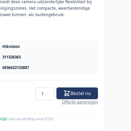
dt deze camera uitzonderlijke flexibiliteit bij
eiligingszones. Het compacte, weerbestendige
zowel binnen- als buitengebruik.
Hikvision
311326363
6936422133887
Aantal
Bestel nu
Offerte aanvragen
0
·
Gratis verzending vanaf €250