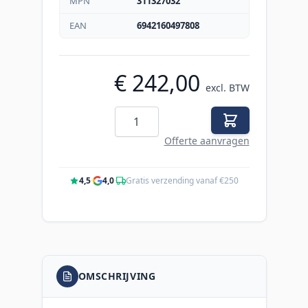
MPN
311327032
EAN
6942160497808
€ 242,00
excl. BTW
Aantal
Offerte aanvragen
4,5
·
4,0
·
Gratis verzending vanaf €250
OMSCHRIJVING