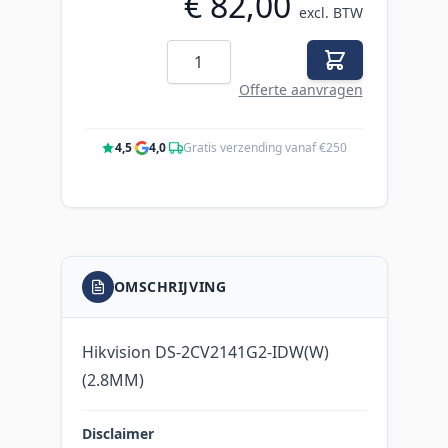
€ 82,00
excl. BTW
Aantal
Offerte aanvragen
4,5
·
4,0
·
Gratis verzending vanaf €250
OMSCHRIJVING
Hikvision DS-2CV2141G2-IDW(W)
(2.8MM)
Disclaimer