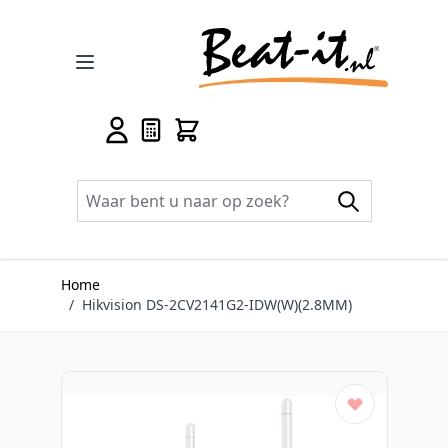
Ga naar de inhoud
Home
/
Hikvision DS-2CV2141G2-IDW(W)(2.8MM)