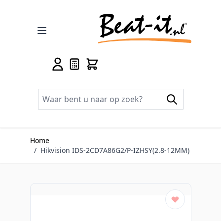
Ga naar de inhoud
Home
/
Hikvision IDS-2CD7A86G2/P-IZHSY(2.8-12MM)