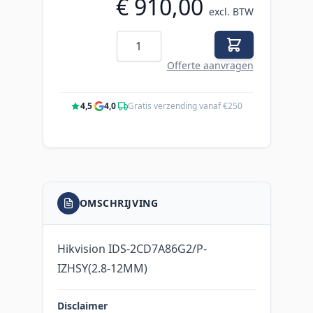
€ 910,00
excl. BTW
Aantal
Offerte aanvragen
4,5
·
4,0
·
Gratis verzending vanaf €250
OMSCHRIJVING
Hikvision IDS-2CD7A86G2/P-
IZHSY(2.8-12MM)
Disclaimer