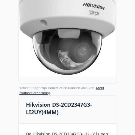
Afbeeldingen zijn indicatief en kunnen afwijken.
Meld
foutieve afbeelding
Hikvision DS-2CD2347G3-
LI2UY(4MM)
De Hikvision DS-2CD2347G3-LI2UY is een