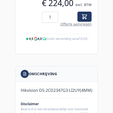
€ 224,00
excl. BTW
Aantal
Offerte aanvragen
4,5
·
4,0
·
Gratis verzending vanaf €250
OMSCHRIJVING
Hikvision DS-2CD2347G3-LI2UY(4MM)
Disclaimer
Beat-it.nl is niet verantwoordelijk voor eventuele