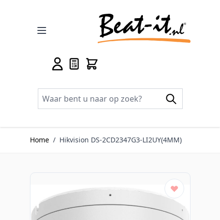
Ga naar de inhoud
Home
/
Hikvision DS-2CD2347G3-LI2UY(4MM)