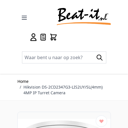
Ga naar de inhoud
Home
/
Hikvision DS-2CD2347G3-LIS2UY/SL(4mm)
4MP IP Turret Camera