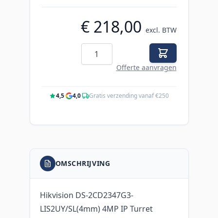
€ 218,00
excl. BTW
Aantal
Offerte aanvragen
4,5
·
4,0
·
Gratis verzending vanaf €250
OMSCHRIJVING
Hikvision DS-2CD2347G3-
LIS2UY/SL(4mm) 4MP IP Turret