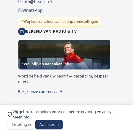
info@beat-it.nl
WhatsApp
Wij leveren alleen aan bedrijven/instellingen
BEKEND VAN RADIO & TV
"Wel blijven nadenken, hè?!"
Word de held van uw bedrijf — bestel slim, bespaar
direct.
Bekijk onze commercial
Wij gebruiken cookies voor een betere ervaring en analyse.
© 1999-2026 Beat-it.nl. Vermelde prijzen zijn excl. BTW
Meer info
tenzij anders vermeld.
Instellingen
Accepteren