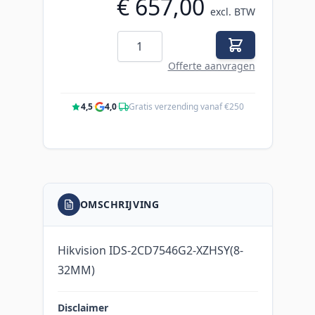
€ 657,00
excl. BTW
Aantal
Offerte aanvragen
4,5
·
4,0
·
Gratis verzending vanaf €250
OMSCHRIJVING
Hikvision IDS-2CD7546G2-XZHSY(8-
32MM)
Disclaimer