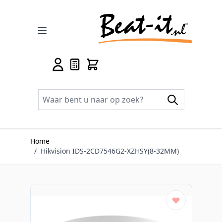
Ga naar de inhoud
Home
/
Hikvision IDS-2CD7546G2-XZHSY(8-32MM)