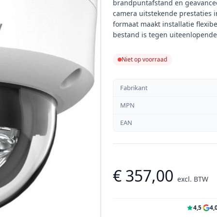
brandpuntafstand en geavancee
camera uitstekende prestaties
formaat maakt installatie flexib
bestand is tegen uiteenlopend
Niet op voorraad
Fabrikant
MPN
EAN
€ 357,00
excl. BTW
4,5
·
4,