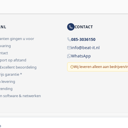
.NL
CONTACT
lanten gingen u voor
085-3036150
rvaring
info@beat-it.nl
ontact
WhatsApp
pport op afstand
Wij leveren alleen aan bedrijven/i
 Excellent beoordeling
ijs garantie *
 levering
rzending
 in software & netwerken
vermeld.
o