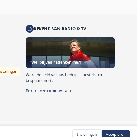
BEKEND VAN RADIO & TV
"Wel blijven nadenken, hè?!"
nstellingen
Word de held van uw bedrijf — bestel slim,
bespaar direct.
Bekijk onze commercial
Instellingen
Accepteren