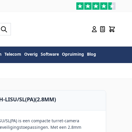
n
Telecom
Overig
Software
Opruiming
Blog
H-LISU/SL(PA)(2.8MM)
U/SL(PA) is een compacte turret-camera
beveiligingstoepassingen. Met een 2.8mm