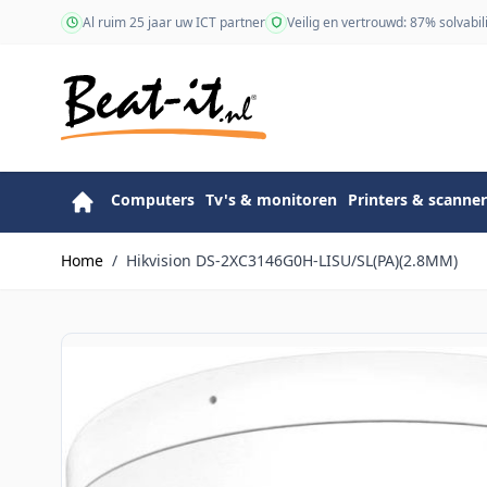
Ga naar de inhoud
Al ruim 25 jaar uw ICT partner
Veilig en vertrouwd: 87% solvabili
Computers
Tv's & monitoren
Printers & scanner
Home
/
Hikvision DS-2XC3146G0H-LISU/SL(PA)(2.8MM)