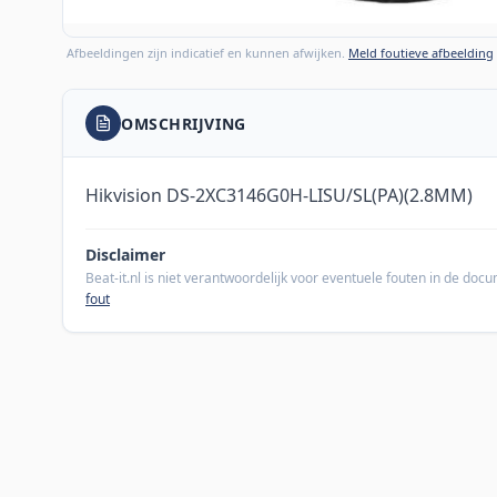
Afbeeldingen zijn indicatief en kunnen afwijken.
Meld foutieve afbeelding
OMSCHRIJVING
Hikvision DS-2XC3146G0H-LISU/SL(PA)(2.8MM)
Disclaimer
Beat-it.nl is niet verantwoordelijk voor eventuele fouten in de do
fout