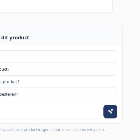
 dit product
oduct?
it product?
bestellen?
 antwoord op je productvragen, maar kan zich soms vergissen.