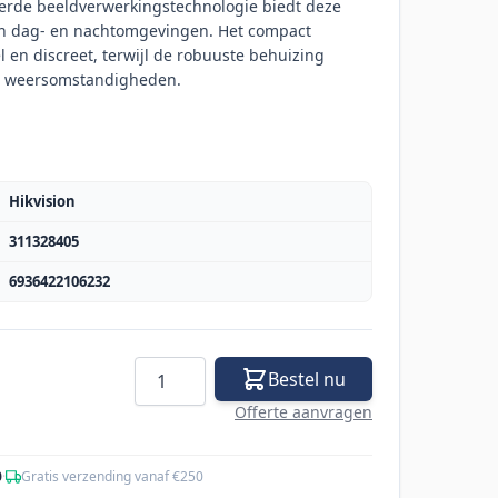
rde beeldverwerkingstechnologie biedt deze
 in dag- en nachtomgevingen. Het compact
el en discreet, terwijl de robuuste behuizing
e weersomstandigheden.
Hikvision
311328405
6936422106232
Aantal
Bestel nu
Offerte aanvragen
0
·
Gratis verzending vanaf €250