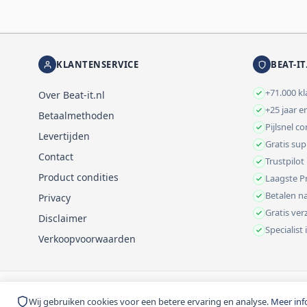
KLANTENSERVICE
BEAT-IT
+71.000 k
Over Beat-it.nl
+25 jaar e
Betaalmethoden
Pijlsnel c
Levertijden
Gratis su
Contact
Trustpilot
Product condities
Laagste Pr
Betalen na
Privacy
Gratis ve
Disclaimer
Specialist
Verkoopvoorwaarden
© 1999-2026 Beat-it.nl. Vermelde prijzen zijn excl. BTW tenzij anders 
Wij gebruiken cookies voor een betere ervaring en analyse.
Meer inf