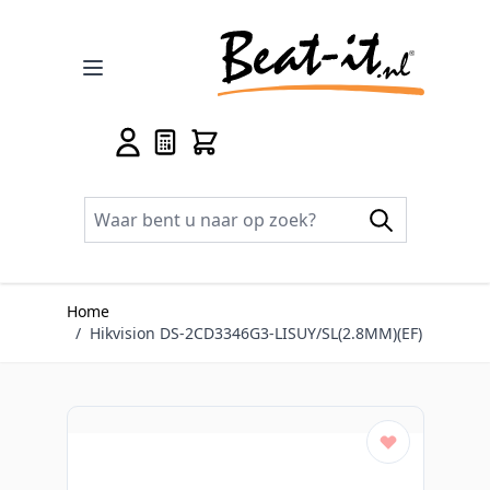
Ga naar de inhoud
Home
/
Hikvision DS-2CD3346G3-LISUY/SL(2.8MM)(EF)