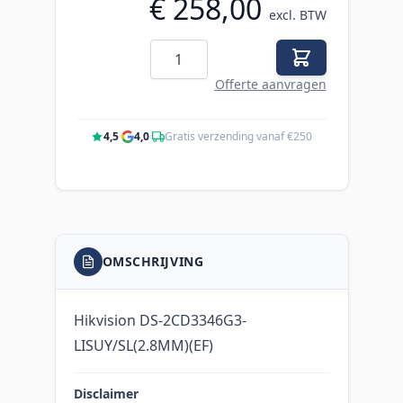
€ 258,00
excl. BTW
Aantal
Offerte aanvragen
4,5
·
4,0
·
Gratis verzending vanaf €250
OMSCHRIJVING
Hikvision DS-2CD3346G3-
LISUY/SL(2.8MM)(EF)
Disclaimer