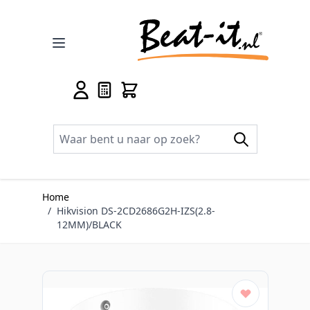
Ga naar de inhoud
Home
/
Hikvision DS-2CD2686G2H-IZS(2.8-
12MM)/BLACK