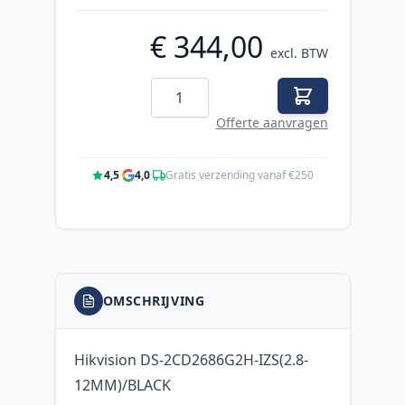
€ 344,00
excl. BTW
Aantal
Offerte aanvragen
4,5
·
4,0
·
Gratis verzending vanaf €250
OMSCHRIJVING
Hikvision DS-2CD2686G2H-IZS(2.8-
12MM)/BLACK