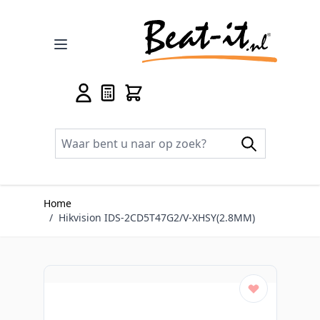
Ga naar de inhoud
Home
/
Hikvision IDS-2CD5T47G2/V-XHSY(2.8MM)