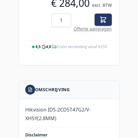
€ 284,00
excl. BTW
Aantal
Offerte aanvragen
4,5
·
4,0
·
Gratis verzending vanaf €250
OMSCHRIJVING
Hikvision IDS-2CD5T47G2/V-
XHSY(2.8MM)
Disclaimer