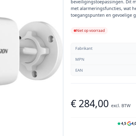
beveiligingstoepassingen. Dit
met alarmeringsfuncties, wat he
toegangspunten en gevoelige g
Niet op voorraad
Fabrikant
MPN
EAN
€ 284,00
excl. BTW
4,5
·
4,