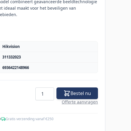
 model combineert geavanceerde beeldtechnologie
t ideaal maakt voor het beveiligen van
ebieden.
Hikvision
311332023
6936422148966
Aantal
Bestel nu
Offerte aanvragen
0
·
Gratis verzending vanaf €250