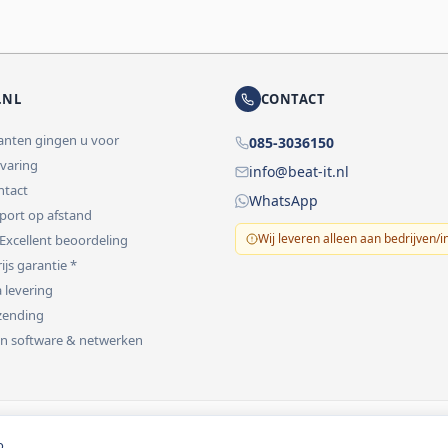
.NL
CONTACT
lanten gingen u voor
085-3036150
rvaring
info@beat-it.nl
ontact
WhatsApp
pport op afstand
Wij leveren alleen aan bedrijven/i
 Excellent beoordeling
ijs garantie *
 levering
rzending
 in software & netwerken
vermeld.
o