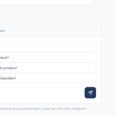
duct
oduct?
dit product?
 bestellen?
 antwoord op je productvragen, maar kan zich soms vergissen.