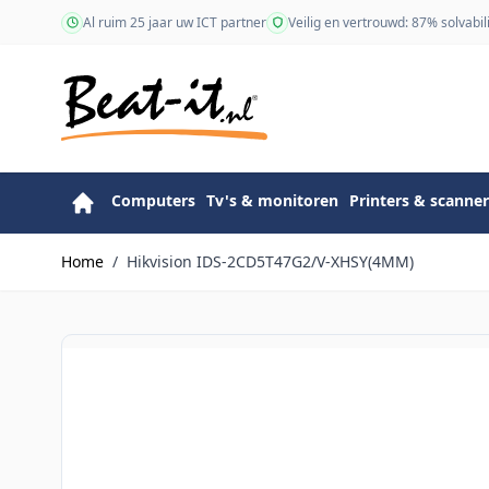
Ga naar de inhoud
Al ruim 25 jaar uw ICT partner
Veilig en vertrouwd: 87% solvabili
Computers
Tv's & monitoren
Printers & scanner
Home
/
Hikvision IDS-2CD5T47G2/V-XHSY(4MM)