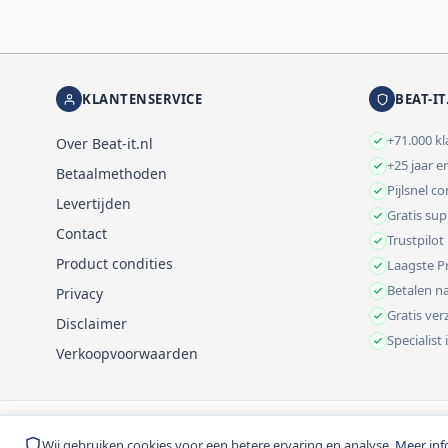
KLANTENSERVICE
BEAT-IT
+71.000 k
Over Beat-it.nl
+25 jaar e
Betaalmethoden
Pijlsnel c
Levertijden
Gratis su
Contact
Trustpilot
Product condities
Laagste Pr
Betalen na
Privacy
Gratis ve
Disclaimer
Specialist
Verkoopvoorwaarden
© 1999-2026 Beat-it.nl. Vermelde prijzen zijn excl. BTW tenzij anders 
Wij gebruiken cookies voor een betere ervaring en analyse.
Meer inf