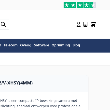
n
Telecom
Overig
Software
Opruiming
Blog
G2/V-XHSY(4MM)
XHSY is een compacte IP-bewakingscamera met
rlichting, speciaal ontworpen voor professionele