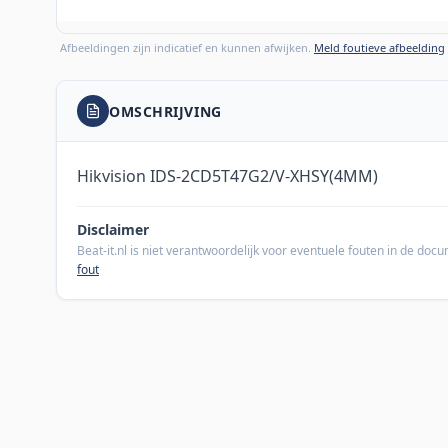
Afbeeldingen zijn indicatief en kunnen afwijken.
Meld foutieve afbeelding
OMSCHRIJVING
Hikvision IDS-2CD5T47G2/V-XHSY(4MM)
Disclaimer
Beat-it.nl is niet verantwoordelijk voor eventuele fouten in de do
fout