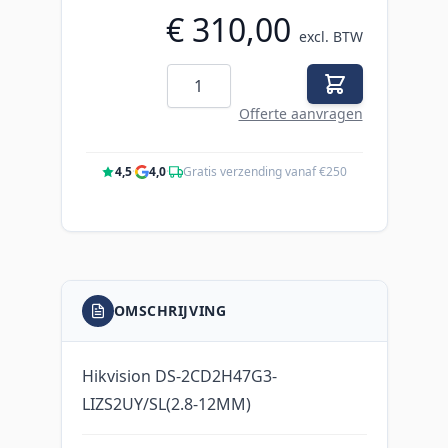
€ 310,00
excl. BTW
Aantal
Offerte aanvragen
4,5
·
4,0
·
Gratis verzending vanaf €250
OMSCHRIJVING
Hikvision DS-2CD2H47G3-
LIZS2UY/SL(2.8-12MM)