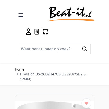
Ga naar de inhoud
Home
/
Hikvision DS-2CD2H47G3-LIZS2UY/SL(2.8-
12MM)