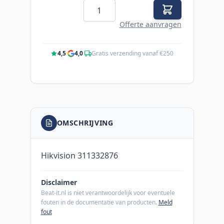
Aantal
Offerte aanvragen
4,5
·
4,0
·
Gratis verzending vanaf €250
OMSCHRIJVING
Hikvision 311332876
Disclaimer
Beat-it.nl is niet verantwoordelijk voor eventuele
fouten in de documentatie van producten.
Meld
fout