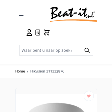
Ga naar de inhoud
Home
/
Hikvision 311332876