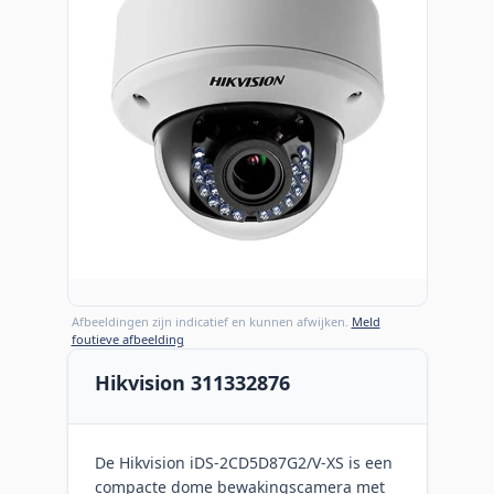
Afbeeldingen zijn indicatief en kunnen afwijken.
Meld
foutieve afbeelding
Hikvision 311332876
De Hikvision iDS-2CD5D87G2/V-XS is een
compacte dome bewakingscamera met