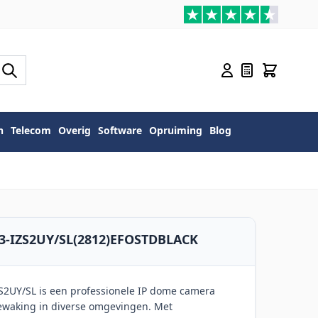
n
Telecom
Overig
Software
Opruiming
Blog
G3-IZS2UY/SL(2812)EFOSTDBLACK
S2UY/SL is een professionele IP dome camera
waking in diverse omgevingen. Met