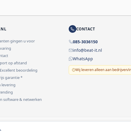
.NL
CONTACT
lanten gingen u voor
085-3036150
rvaring
info@beat-it.nl
ontact
WhatsApp
pport op afstand
Wij leveren alleen aan bedrijven/i
 Excellent beoordeling
ijs garantie *
 levering
rzending
 in software & netwerken
vermeld.
o