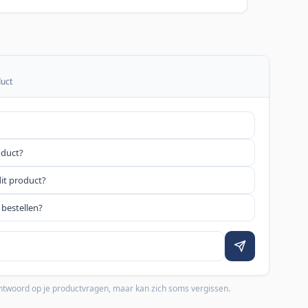
duct
oduct?
dit product?
 bestellen?
 antwoord op je productvragen, maar kan zich soms vergissen.