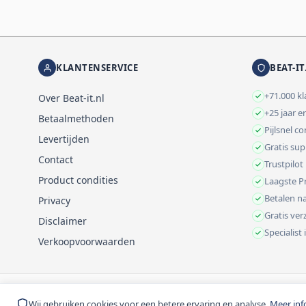
KLANTENSERVICE
BEAT-IT
+71.000 k
Over Beat-it.nl
+25 jaar e
Betaalmethoden
Pijlsnel c
Levertijden
Gratis su
Contact
Trustpilot
Product condities
Laagste Pr
Betalen na
Privacy
Gratis ve
Disclaimer
Specialist
Verkoopvoorwaarden
© 1999-2026 Beat-it.nl. Vermelde prijzen zijn excl. BTW tenzij anders 
Wij gebruiken cookies voor een betere ervaring en analyse.
Meer inf