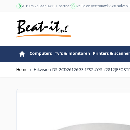
Ga naar de inhoud
Al ruim 25 jaar uw ICT partner
Veilig en vertrouwd: 87% solvabili
Computers
Tv's & monitoren
Printers & scanner
Home
/
Hikvision DS-2CD26126G3-IZS2UY/SL(2812)EFOS