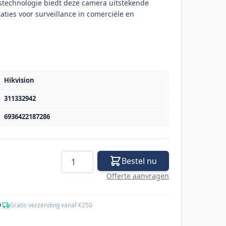
technologie biedt deze camera uitstekende
ties voor surveillance in comerciële en
Hikvision
311332942
6936422187286
Aantal
Bestel nu
Offerte aanvragen
0
·
Gratis verzending vanaf €250