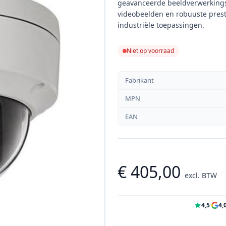
geavanceerde beeldverwerkings
videobeelden en robuuste presta
industriële toepassingen.
Niet op voorraad
Fabrikant
MPN
EAN
€ 405,00
excl. BTW
4,5
·
4,