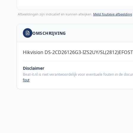
Afbeeldingen zijn indicatief en kunnen afwijken.
Meld foutieve afbeelding
OMSCHRIJVING
Hikvision DS-2CD26126G3-IZS2UY/SL(2812)EFOS
Disclaimer
Beat-it.nl is niet verantwoordelijk voor eventuele fouten in de do
fout