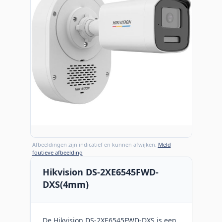
Afbeeldingen zijn indicatief en kunnen afwijken.
Meld
foutieve afbeelding
Hikvision DS-2XE6545FWD-
DXS(4mm)
De Hikvision DS-2XE6545FWD-DXS is een