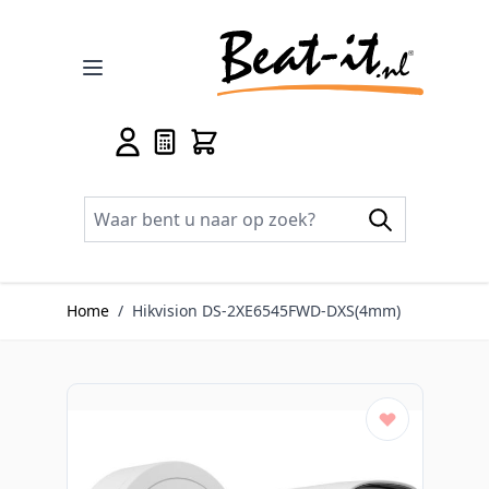
Ga naar de inhoud
Home
/
Hikvision DS-2XE6545FWD-DXS(4mm)