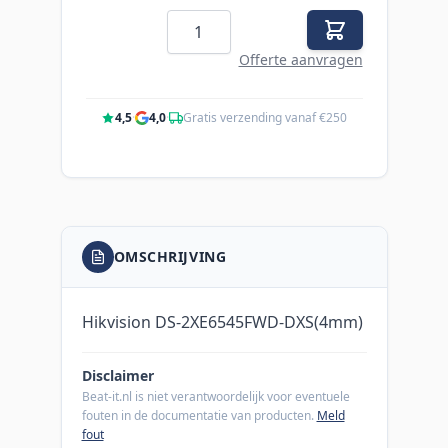
Aantal
Offerte aanvragen
4,5
·
4,0
·
Gratis verzending vanaf €250
OMSCHRIJVING
Hikvision DS-2XE6545FWD-DXS(4mm)
Disclaimer
Beat-it.nl is niet verantwoordelijk voor eventuele
fouten in de documentatie van producten.
Meld
fout