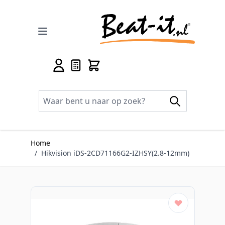
Ga naar de inhoud
Home
/
Hikvision iDS-2CD71166G2-IZHSY(2.8-12mm)