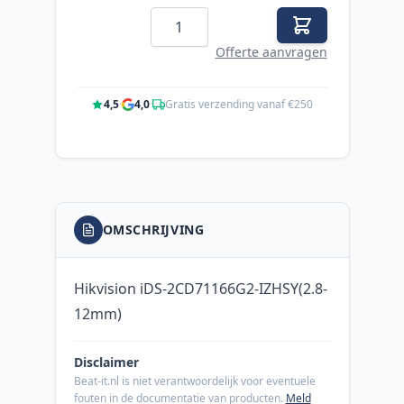
Aantal
Offerte aanvragen
4,5
·
4,0
·
Gratis verzending vanaf €250
OMSCHRIJVING
Hikvision iDS-2CD71166G2-IZHSY(2.8-
12mm)
Disclaimer
Beat-it.nl is niet verantwoordelijk voor eventuele
fouten in de documentatie van producten.
Meld