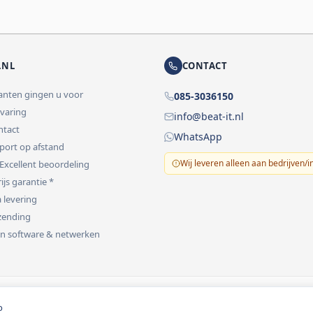
.NL
CONTACT
lanten gingen u voor
085-3036150
rvaring
info@beat-it.nl
ontact
WhatsApp
pport op afstand
Wij leveren alleen aan bedrijven/i
 Excellent beoordeling
ijs garantie *
 levering
rzending
 in software & netwerken
vermeld.
o