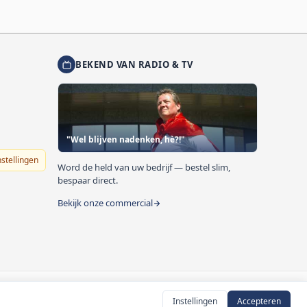
BEKEND VAN RADIO & TV
"Wel blijven nadenken, hè?!"
nstellingen
Word de held van uw bedrijf — bestel slim,
bespaar direct.
Bekijk onze commercial
Instellingen
Accepteren