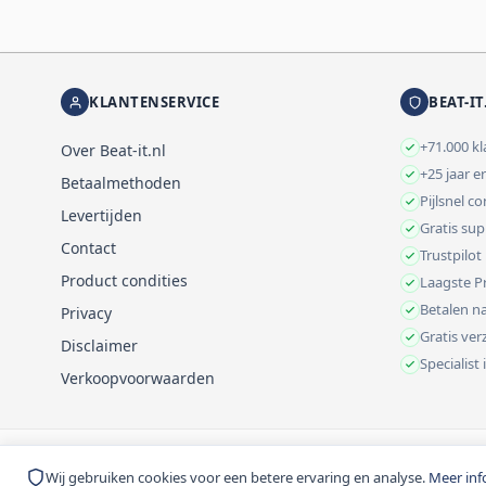
KLANTENSERVICE
BEAT-IT
+71.000 k
Over Beat-it.nl
+25 jaar e
Betaalmethoden
Pijlsnel c
Levertijden
Gratis su
Contact
Trustpilot
Product condities
Laagste Pr
Betalen na
Privacy
Gratis ve
Disclaimer
Specialist
Verkoopvoorwaarden
© 1999-2026 Beat-it.nl. Vermelde prijzen zijn excl. BTW tenzij anders 
Wij gebruiken cookies voor een betere ervaring en analyse.
Meer inf