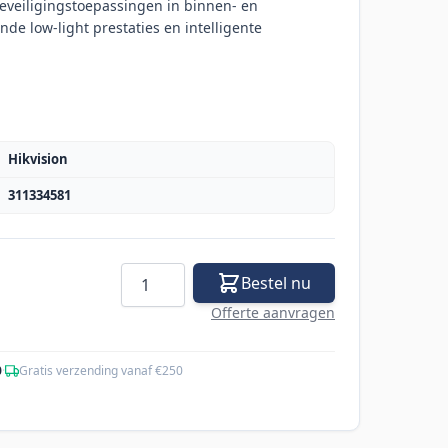
eveiligingstoepassingen in binnen- en
e low-light prestaties en intelligente
Hikvision
311334581
Aantal
Bestel nu
Offerte aanvragen
0
·
Gratis verzending vanaf €250