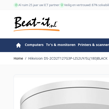
Ga naar de inhoud
Al ruim 25 jaar uw ICT partner
Veilig en vertrouwd: 87% solvabili
Computers
Tv's & monitoren
Printers & scanner
Home
/
Hikvision DS-2CD2T127G3P-LIS2UY/SL(180)BLACK