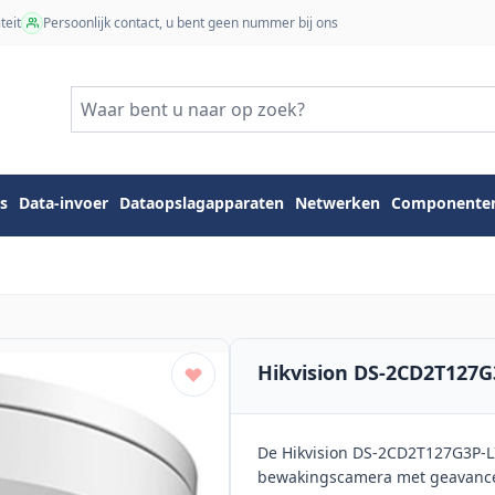
teit
Persoonlijk contact, u bent geen nummer bij ons
s
Data-invoer
Dataopslagapparaten
Netwerken
Componente
Hikvision DS-2CD2T127G
De Hikvision DS-2CD2T127G3P-LI
bewakingscamera met geavancee