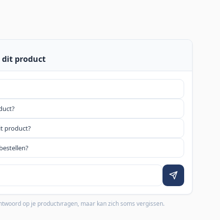
 dit product
oduct?
it product?
bestellen?
 antwoord op je productvragen, maar kan zich soms vergissen.