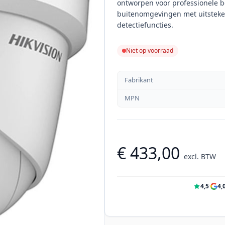
ontworpen voor professionele b
buitenomgevingen met uitstekend
detectiefuncties.
Niet op voorraad
Fabrikant
MPN
€ 433,00
excl. BTW
4,5
·
4,