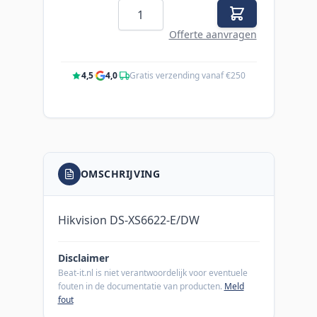
Aantal
Offerte aanvragen
4,5
·
4,0
·
Gratis verzending vanaf €250
OMSCHRIJVING
Hikvision DS-XS6622-E/DW
Disclaimer
Beat-it.nl is niet verantwoordelijk voor eventuele
fouten in de documentatie van producten.
Meld
fout